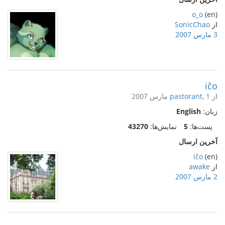
o_o
(en)
از
SonicChao
3 مارس 2007
iĉo
از
, 1 مارس 2007
pastorant
زبان:
English
پست‌ها:
5
نمایش‌ها:
43270
آخرین ارسال
iĉo
(en)
از
awake
2 مارس 2007