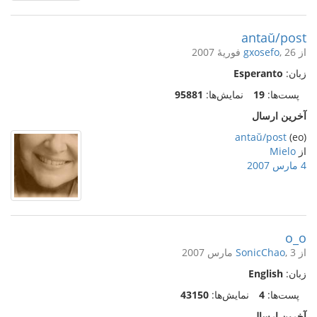
antaŭ/post
از
, 26 فوریهٔ 2007
gxosefo
زبان:
Esperanto
پست‌ها:
19
نمایش‌ها:
95881
آخرین ارسال
antaŭ/post
(eo)
از
Mielo
4 مارس 2007
o_o
از
, 3 مارس 2007
SonicChao
زبان:
English
پست‌ها:
4
نمایش‌ها:
43150
آخرین ارسال