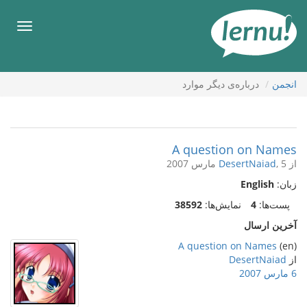
رود
ه
فهرس
حتوا
انجمن
درباره‌ی دیگر موارد
A question on Names
از
, 5 مارس 2007
DesertNaiad
زبان:
English
پست‌ها:
4
نمایش‌ها:
38592
آخرین ارسال
A question on Names
(en)
از
DesertNaiad
6 مارس 2007