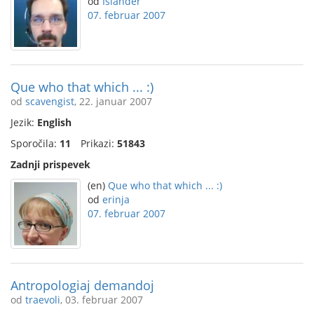
od
Islander
07. februar 2007
Que who that which ... :)
od
scavengist
, 22. januar 2007
Jezik:
English
Sporočila:
11
Prikazi:
51843
Zadnji prispevek
(en)
Que who that which ... :)
od
erinja
07. februar 2007
Antropologiaj demandoj
od
traevoli
, 03. februar 2007