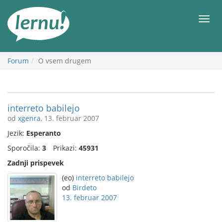
K
vsebini
Meni
Forum
O vsem drugem
interreto babilejo
od
xgenra
, 13. februar 2007
Jezik:
Esperanto
Sporočila:
3
Prikazi:
45931
Zadnji prispevek
(eo)
interreto babilejo
od
Birdeto
13. februar 2007