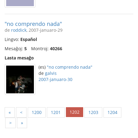
"no comprendo nada"
de
roddick
, 2007-januaro-29
Lingvo:
Español
Mesaĝoj:
5
Montroj:
40266
Lasta mesaĝo
(es)
"no comprendo nada"
de
galvis
2007-januaro-30
1202
«
<
1200
1201
1203
1204
>
»