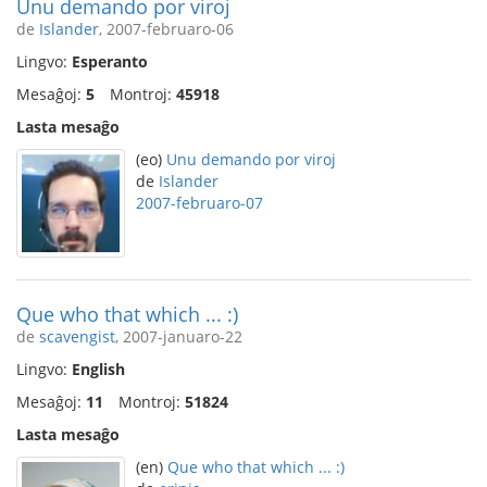
Unu demando por viroj
de
Islander
, 2007-februaro-06
Lingvo:
Esperanto
Mesaĝoj:
5
Montroj:
45918
Lasta mesaĝo
(eo)
Unu demando por viroj
de
Islander
2007-februaro-07
Que who that which ... :)
de
scavengist
, 2007-januaro-22
Lingvo:
English
Mesaĝoj:
11
Montroj:
51824
Lasta mesaĝo
(en)
Que who that which ... :)