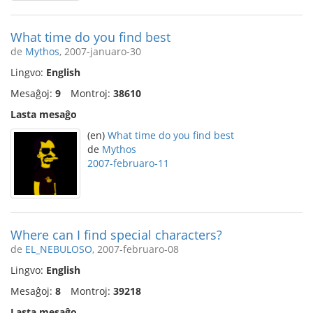
What time do you find best
de
Mythos
, 2007-januaro-30
Lingvo:
English
Mesaĝoj:
9
Montroj:
38610
Lasta mesaĝo
(en)
What time do you find best
de
Mythos
2007-februaro-11
Where can I find special characters?
de
EL_NEBULOSO
, 2007-februaro-08
Lingvo:
English
Mesaĝoj:
8
Montroj:
39218
Lasta mesaĝo