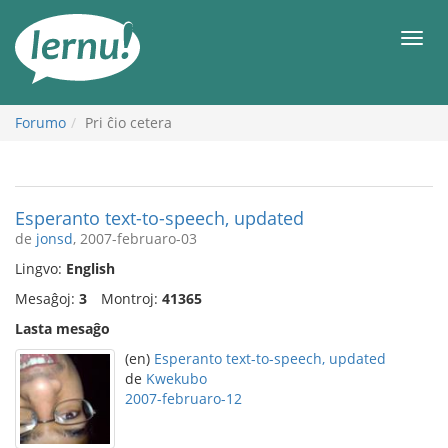
Al
la
Men
enhavo
Forumo
Pri ĉio cetera
Esperanto text-to-speech, updated
de
jonsd
, 2007-februaro-03
Lingvo:
English
Mesaĝoj:
3
Montroj:
41365
Lasta mesaĝo
(en)
Esperanto text-to-speech, updated
de
Kwekubo
2007-februaro-12