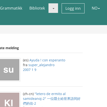
Grammatikk
Bibliotek
NO
Logg inn
iste melding
(es)
Ayuda ! con esperanto
fra
super_alejandro
2007 1 9
(zh-cn)
"letero de ermito al
samideanoj-2" 一位隱士給世界語同好
們的信-2