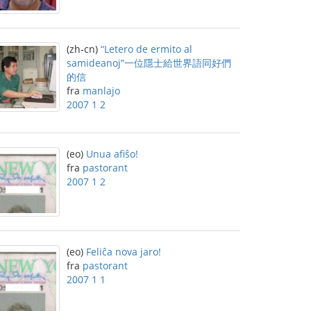
(zh-cn)
“Letero de ermito al
samideanoj”一位隱士給世界語同好們
的信
fra
manlajo
2007 1 2
(eo)
Unua afiŝo!
fra
pastorant
2007 1 2
(eo)
Feliĉa nova jaro!
fra
pastorant
2007 1 1