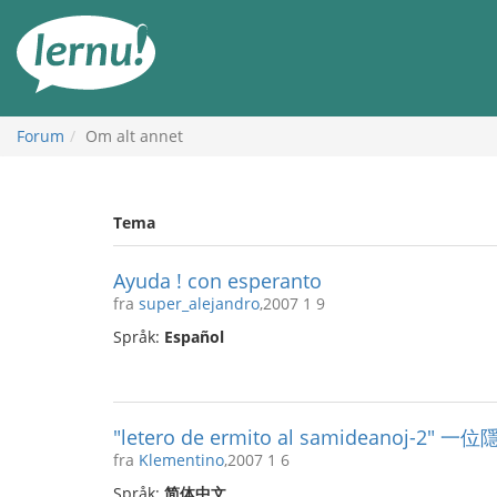
Til
innholdet
Forum
Om alt annet
Tema
Ayuda ! con esperanto
fra
super_alejandro
,2007 1 9
Språk:
Español
"letero de ermito al samideanoj
fra
Klementino
,2007 1 6
Språk:
简体中文