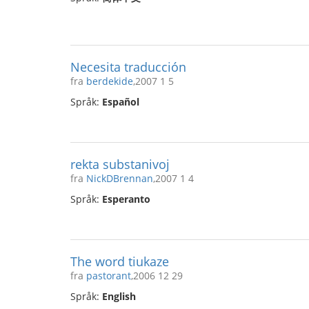
Necesita traducción
fra
berdekide
,2007 1 5
Språk:
Español
rekta substanivoj
fra
NickDBrennan
,2007 1 4
Språk:
Esperanto
The word tiukaze
fra
pastorant
,2006 12 29
Språk:
English