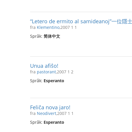
“Letero de ermito al samideano
fra
Klementino
,2007 1 1
Språk:
简体中文
Unua afiŝo!
fra
pastorant
,2007 1 2
Språk:
Esperanto
Feliĉa nova jaro!
fra
Neodivert
,2007 1 1
Språk:
Esperanto