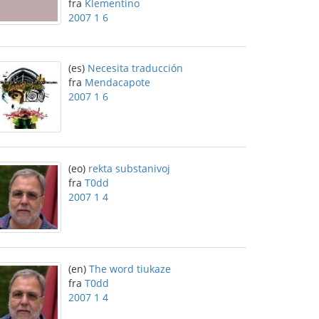
fra
Klementino
2007 1 6
(es)
Necesita traducción
fra
Mendacapote
2007 1 6
(eo)
rekta substanivoj
fra
T0dd
2007 1 4
(en)
The word tiukaze
fra
T0dd
2007 1 4