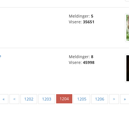
Meldinger:
5
Visere:
35651
?
Meldinger:
8
Visere:
45998
1204
«
<
1202
1203
1205
1206
>
»