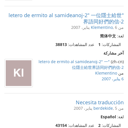
"letero de ermito al samideanoj-2" 一位隱士給世
界語同好們的信-2
من
, 6 يناير، 2007
Klementino
لغة:
简体中文
المشاركات:
1
عدد المشاهدات:
38813
آخر مشاركة
"letero de ermito al samideanoj-2" 一
(zh-cn)
位隱士給世界語同好們的信-2
من
Klementino
6 يناير، 2007
Necesita traducción
من
, 5 يناير، 2007
berdekide
لغة:
Español
المشاركات:
2
عدد المشاهدات:
43154