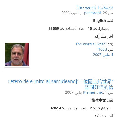
The word tiukaze
من
, 29 ديسمبر، 2006
pastorant
لغة:
English
المشاركات:
10
عدد المشاهدات:
55059
آخر مشاركة
The word tiukaze
(en)
من
T0dd
4 يناير، 2007
“Letero de ermito al samideanoj”一位隱士給世界
語同好們的信
من
, 1 يناير، 2007
Klementino
لغة:
简体中文
المشاركات:
2
عدد المشاهدات:
49614
آخر مشاركة