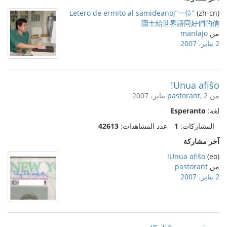
“Letero de ermito al samideanoj”一位
(zh-cn)
隱士給世界語同好們的信
من
manlajo
2 يناير، 2007
Unua afiŝo!
من
, 2 يناير، 2007
pastorant
لغة:
Esperanto
المشاركات:
1
عدد المشاهدات:
42613
آخر مشاركة
Unua afiŝo!
(eo)
من
pastorant
2 يناير، 2007