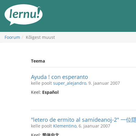
Sisu
juurde
Foorum
Kõigest muust
Teema
Ayuda ! con esperanto
kelle poolt
super_alejandro
, 9. jaanuar 2007
Keel:
Español
"letero de ermito al samideanoj
kelle poolt
Klementino
, 6. jaanuar 2007
Keel:
简体中文