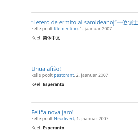
“Letero de ermito al samideano
kelle poolt
Klementino
, 1. jaanuar 2007
Keel:
简体中文
Unua afiŝo!
kelle poolt
pastorant
, 2. jaanuar 2007
Keel:
Esperanto
Feliĉa nova jaro!
kelle poolt
Neodivert
, 1. jaanuar 2007
Keel:
Esperanto