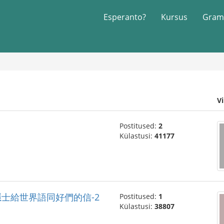
Esperanto?
Kursus
Gram
V
Postitused:
2
Külastusi:
41177
-2" 一位隱士給世界語同好們的信-2
Postitused:
1
Külastusi:
38807