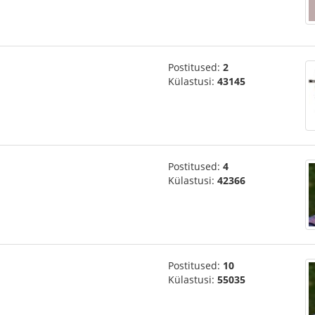
Postitused:
2
Külastusi:
43145
Postitused:
4
Külastusi:
42366
Postitused:
10
Külastusi:
55035