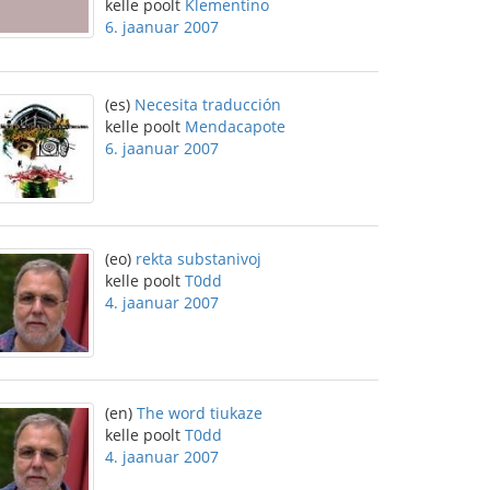
kelle poolt
Klementino
6. jaanuar 2007
(es)
Necesita traducción
kelle poolt
Mendacapote
6. jaanuar 2007
(eo)
rekta substanivoj
kelle poolt
T0dd
4. jaanuar 2007
(en)
The word tiukaze
kelle poolt
T0dd
4. jaanuar 2007