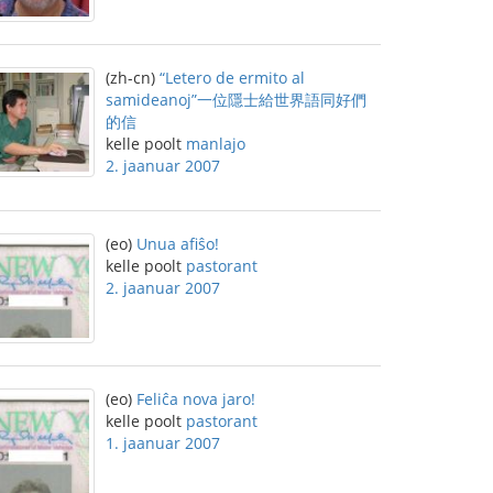
(zh-cn)
“Letero de ermito al
samideanoj”一位隱士給世界語同好們
的信
kelle poolt
manlajo
2. jaanuar 2007
(eo)
Unua afiŝo!
kelle poolt
pastorant
2. jaanuar 2007
(eo)
Feliĉa nova jaro!
kelle poolt
pastorant
1. jaanuar 2007