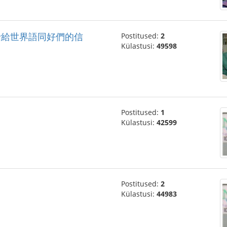
j”一位隱士給世界語同好們的信
Postitused:
2
Külastusi:
49598
Postitused:
1
Külastusi:
42599
Postitused:
2
Külastusi:
44983