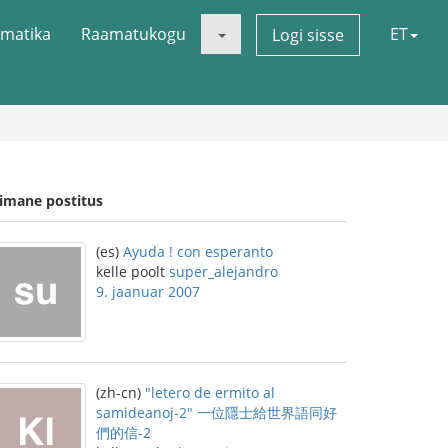
matika
Raamatukogu
ET
Logi sisse
iimane postitus
(es)
Ayuda ! con esperanto
kelle poolt
super_alejandro
9. jaanuar 2007
(zh-cn)
"letero de ermito al
samideanoj-2" 一位隱士給世界語同好
們的信-2