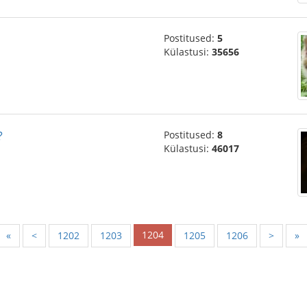
Postitused:
5
Külastusi:
35656
?
Postitused:
8
Külastusi:
46017
1204
«
<
1202
1203
1205
1206
>
»