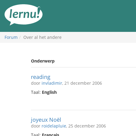
Naar
de
inhoud
Forum
Over al het andere
Onderwerp
reading
door
invladimir
, 21 december 2006
Taal:
English
joyeux Noël
door
roidelapluie
, 25 december 2006
Taal:
Français