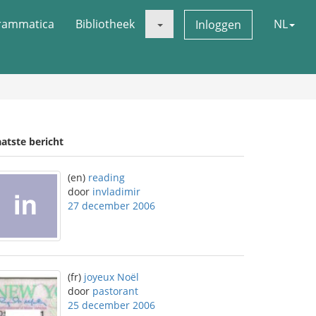
rammatica
Bibliotheek
NL
Inloggen
atste bericht
(en)
reading
door
invladimir
27 december 2006
(fr)
joyeux Noël
door
pastorant
25 december 2006