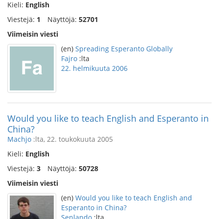
Kieli:
English
Viestejä:
1
Näyttöjä:
52701
Viimeisin viesti
(en)
Spreading Esperanto Globally
Fajro
:lta
22. helmikuuta 2006
Would you like to teach English and Esperanto in
China?
Machjo
:lta, 22. toukokuuta 2005
Kieli:
English
Viestejä:
3
Näyttöjä:
50728
Viimeisin viesti
(en)
Would you like to teach English and
Esperanto in China?
Senlando
:lta