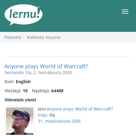
Tästä
sisältöön
Men
Foorumi
Kaikesta muusta
Anyone plays World of Warcraft?
Senlando
:lta, 2. heinäkuuta 2005
Kieli:
English
Viestejä:
10
Näyttöjä:
64488
Viimeisin viesti
(en)
Anyone plays World of Warcraft?
trojo
:lta
31. maaliskuuta 2006