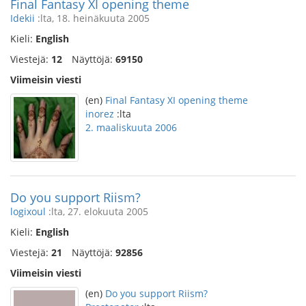
Final Fantasy XI opening theme
Idekii
:lta, 18. heinäkuuta 2005
Kieli:
English
Viestejä:
12
Näyttöjä:
69150
Viimeisin viesti
(en)
Final Fantasy XI opening theme
inorez
:lta
2. maaliskuuta 2006
Do you support Riism?
logixoul
:lta, 27. elokuuta 2005
Kieli:
English
Viestejä:
21
Näyttöjä:
92856
Viimeisin viesti
(en)
Do you support Riism?