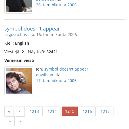
26. tammikuuta 2006
symbol doesn't appear
Lagosuchus
:lta, 16. tammikuuta 2006
Kieli:
English
Viestejä:
2
Näyttöjä:
52421
Viimeisin viesti
(en)
symbol doesn't appear
enwilson
:lta
17. tammikuuta 2006
1215
«
<
1213
1214
1216
1217
>
»