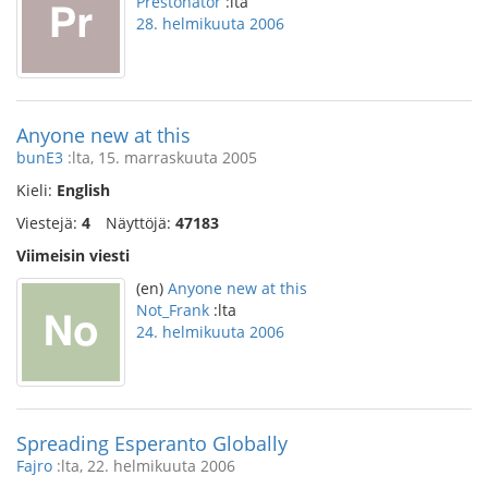
Prestonator
:lta
28. helmikuuta 2006
Anyone new at this
bunE3
:lta, 15. marraskuuta 2005
Kieli:
English
Viestejä:
4
Näyttöjä:
47183
Viimeisin viesti
(en)
Anyone new at this
Not_Frank
:lta
24. helmikuuta 2006
Spreading Esperanto Globally
Fajro
:lta, 22. helmikuuta 2006