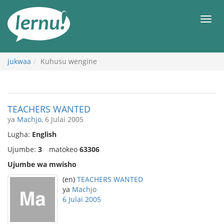
Kwa
maudhui
orod
jukwaa
Kuhusu wengine
TEACHERS WANTED
ya
Machjo
, 6 Julai 2005
Lugha:
English
Ujumbe:
3
matokeo
63306
Ujumbe wa mwisho
(en)
TEACHERS WANTED
ya
Machjo
6 Julai 2005