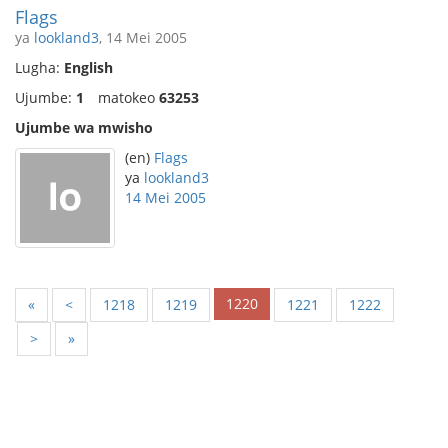
Flags
ya
lookland3
, 14 Mei 2005
Lugha:
English
Ujumbe:
1
matokeo
63253
Ujumbe wa mwisho
(en)
Flags
ya
lookland3
14 Mei 2005
1220
«
<
1218
1219
1221
1222
>
»