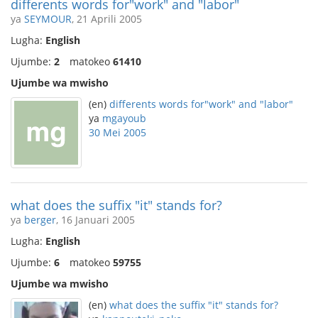
differents words for"work" and "labor"
ya
SEYMOUR
, 21 Aprili 2005
Lugha:
English
Ujumbe:
2
matokeo
61410
Ujumbe wa mwisho
(en)
differents words for"work" and "labor"
ya
mgayoub
30 Mei 2005
what does the suffix "it" stands for?
ya
berger
, 16 Januari 2005
Lugha:
English
Ujumbe:
6
matokeo
59755
Ujumbe wa mwisho
(en)
what does the suffix "it" stands for?