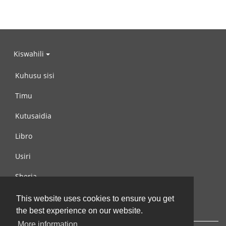
Kiswahili
Kuhusu sisi
Timu
Kutusaidia
Libro
Usiri
Sheria
Wasiliana na si
This website uses cookies to ensure you get
the best experience on our website.
More information