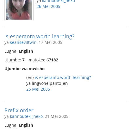
ya
kannouteki_neko
26 Mei 2005
is esperanto worth learning?
ya
seanseviltwin
, 17 Mei 2005
Lugha:
English
Ujumbe:
7
matokeo
67182
Ujumbe wa mwisho
(en)
is esperanto worth learning?
ya lingvohelpanto_en
25 Mei 2005
Prefix order
ya
kannouteki_neko
, 21 Mei 2005
Lugha:
English