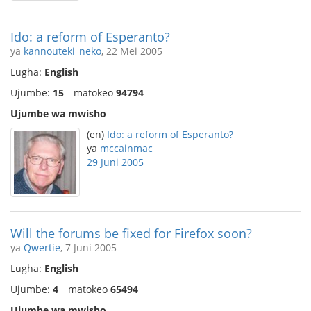
Ido: a reform of Esperanto?
ya
kannouteki_neko
, 22 Mei 2005
Lugha:
English
Ujumbe:
15
matokeo
94794
Ujumbe wa mwisho
(en)
Ido: a reform of Esperanto?
ya
mccainmac
29 Juni 2005
Will the forums be fixed for Firefox soon?
ya
Qwertie
, 7 Juni 2005
Lugha:
English
Ujumbe:
4
matokeo
65494
Ujumbe wa mwisho