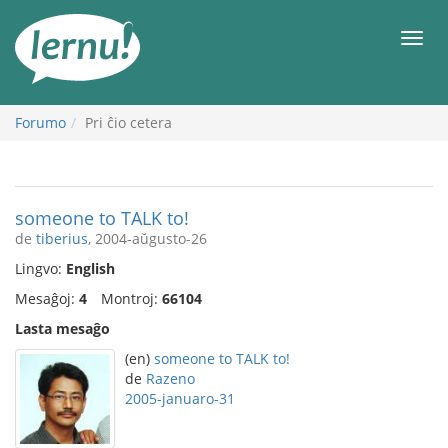
Al
la
Men
enhavo
Forumo
Pri ĉio cetera
someone to TALK to!
de
tiberius
, 2004-aŭgusto-26
Lingvo:
English
Mesaĝoj:
4
Montroj:
66104
Lasta mesaĝo
(en)
someone to TALK to!
de
Razeno
2005-januaro-31