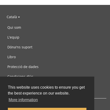
Català
Qui som
L'equip
Dóna'ns suport
Libro
Protecció de dades
Condicions d'ús
Contacta amb nosaltres
This website uses cookies to ensure you get
the best experience on our website.
More information