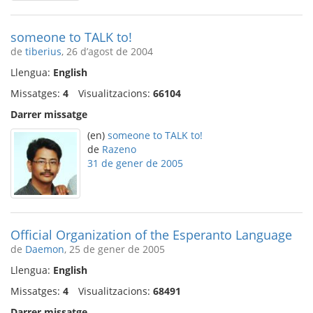
someone to TALK to!
de
tiberius
, 26 d’agost de 2004
Llengua:
English
Missatges:
4
Visualitzacions:
66104
Darrer missatge
(en)
someone to TALK to!
de
Razeno
31 de gener de 2005
Official Organization of the Esperanto Language
de
Daemon
, 25 de gener de 2005
Llengua:
English
Missatges:
4
Visualitzacions:
68491
Darrer missatge