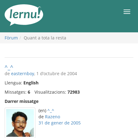
Al
contingut
Men
Fòrum
Quant a tota la resta
^_^
de
easternboy
, 1 d’octubre de 2004
Llengua:
English
Missatges:
6
Visualitzacions:
72983
Darrer missatge
(en)
^_^
de
Razeno
31 de gener de 2005