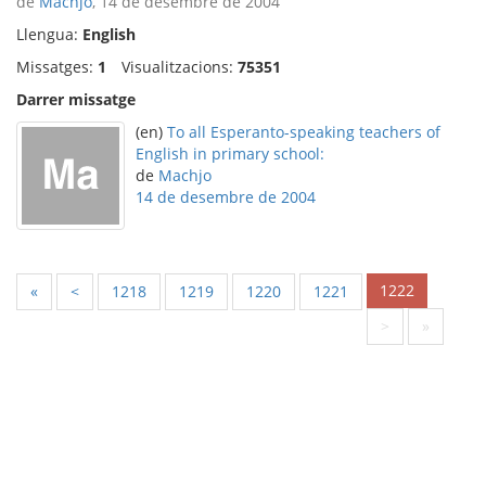
de
Machjo
, 14 de desembre de 2004
Llengua:
English
Missatges:
1
Visualitzacions:
75351
Darrer missatge
(en)
To all Esperanto-speaking teachers of
English in primary school:
de
Machjo
14 de desembre de 2004
1222
«
<
1218
1219
1220
1221
>
»