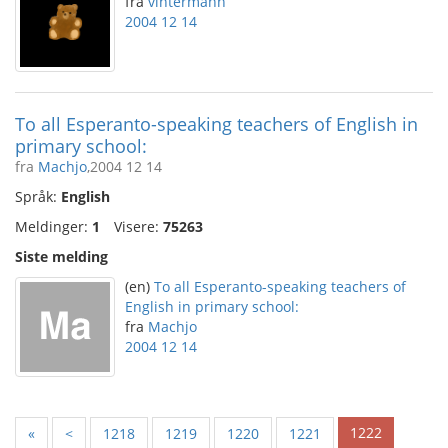
fra
vintermann
2004 12 14
To all Esperanto-speaking teachers of English in
primary school:
fra
Machjo
,2004 12 14
Språk:
English
Meldinger:
1
Visere:
75263
Siste melding
(en)
To all Esperanto-speaking teachers of
English in primary school:
fra
Machjo
2004 12 14
1222
«
<
1218
1219
1220
1221