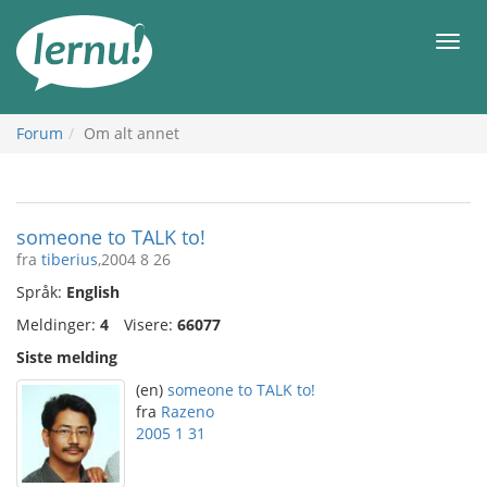
Til
innholdet
Meny
Forum
Om alt annet
someone to TALK to!
fra
tiberius
,2004 8 26
Språk:
English
Meldinger:
4
Visere:
66077
Siste melding
(en)
someone to TALK to!
fra
Razeno
2005 1 31