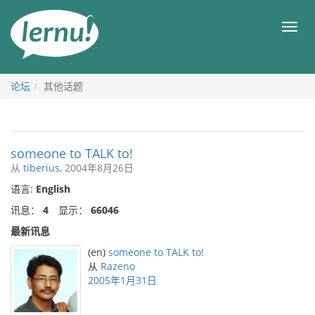
去
目
目
錄
录
頁
论坛
其他话题
someone to TALK to!
从
tiberius
, 2004年8月26日
语言:
English
讯息：
4
显示：
66046
最新讯息
(en)
someone to TALK to!
从
Razeno
2005年1月31日