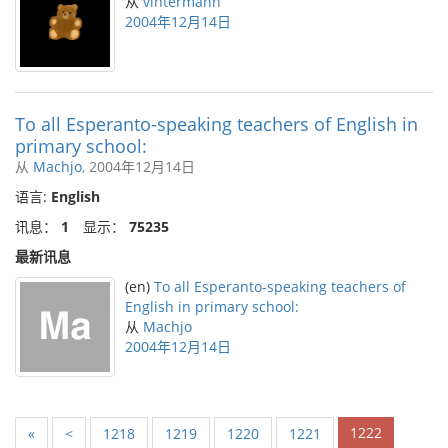
从
vintermann
2004年12月14日
To all Esperanto-speaking teachers of English in
primary school:
从
Machjo
, 2004年12月14日
语言:
English
讯息：
1
显示：
75235
最新讯息
(en)
To all Esperanto-speaking teachers of
English in primary school:
从
Machjo
2004年12月14日
1222
«
<
1218
1219
1220
1221