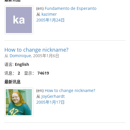
(en)
Fundamento de Esperanto
从
kazimer
2005年1月24日
How to change nickname?
从
Dominique
, 2005年1月6日
语言:
English
讯息：
2
显示：
74619
最新讯息
(en)
How to change nickname?
从
JoyGerhardt
2005年1月17日