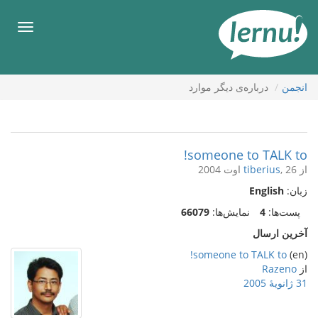
رود
ه
فهرس
حتوا
انجمن
درباره‌ی دیگر موارد
someone to TALK to!
از
, 26 اوت 2004
tiberius
زبان:
English
پست‌ها:
4
نمایش‌ها:
66079
آخرین ارسال
someone to TALK to!
(en)
از
Razeno
31 ژانویهٔ 2005