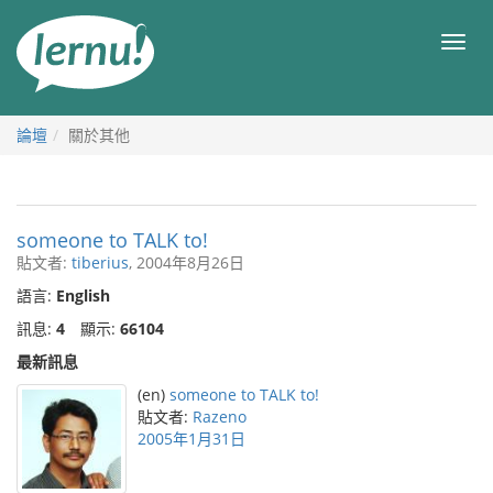
前
往
目
目
錄
錄
論壇
關於其他
someone to TALK to!
貼文者:
tiberius
, 2004年8月26日
語言:
English
訊息:
4
顯示:
66104
最新訊息
(en)
someone to TALK to!
貼文者:
Razeno
2005年1月31日