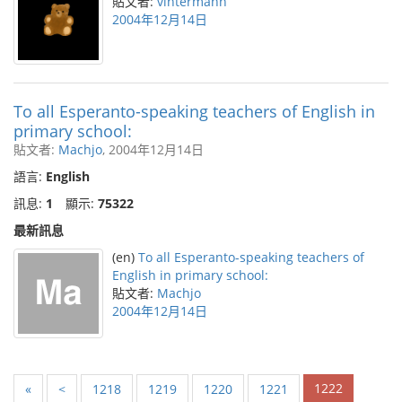
貼文者:
vintermann
2004年12月14日
To all Esperanto-speaking teachers of English in
primary school:
貼文者:
Machjo
, 2004年12月14日
語言:
English
訊息:
1
顯示:
75322
最新訊息
(en)
To all Esperanto-speaking teachers of
English in primary school:
貼文者:
Machjo
2004年12月14日
1222
«
<
1218
1219
1220
1221