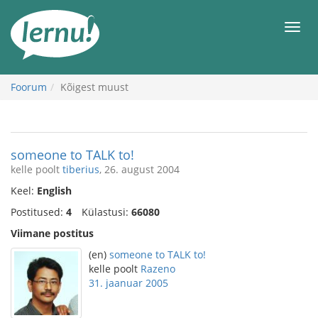
Sisu
juurde
Men
Foorum
Kõigest muust
someone to TALK to!
kelle poolt
tiberius
, 26. august 2004
Keel:
English
Postitused:
4
Külastusi:
66080
Viimane postitus
(en)
someone to TALK to!
kelle poolt
Razeno
31. jaanuar 2005