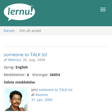
Til
indholdet
Men
Forum
Om alt andet
someone to TALK to!
af
tiberius
, 26. aug. 2004
Sprog:
English
Meddelelser:
4
Visninger:
66054
Sidste meddelelse
(en)
someone to TALK to!
af
Razeno
31. jan. 2005