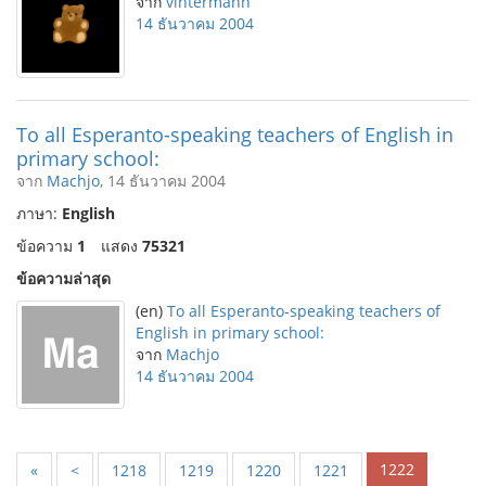
จาก
vintermann
14 ธันวาคม 2004
To all Esperanto-speaking teachers of English in
primary school:
จาก
Machjo
, 14 ธันวาคม 2004
ภาษา:
English
ข้อความ
1
แสดง
75321
ข้อความล่าสุด
(en)
To all Esperanto-speaking teachers of
English in primary school:
จาก
Machjo
14 ธันวาคม 2004
1222
«
<
1218
1219
1220
1221