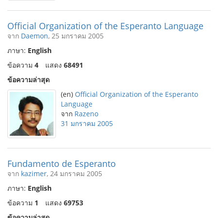
Official Organization of the Esperanto Language
จาก
Daemon
, 25 มกราคม 2005
ภาษา:
English
ข้อความ
4
แสดง
68491
ข้อความล่าสุด
(en)
Official Organization of the Esperanto
Language
จาก
Razeno
31 มกราคม 2005
Fundamento de Esperanto
จาก
kazimer
, 24 มกราคม 2005
ภาษา:
English
ข้อความ
1
แสดง
69753
ข้อความล่าสุด