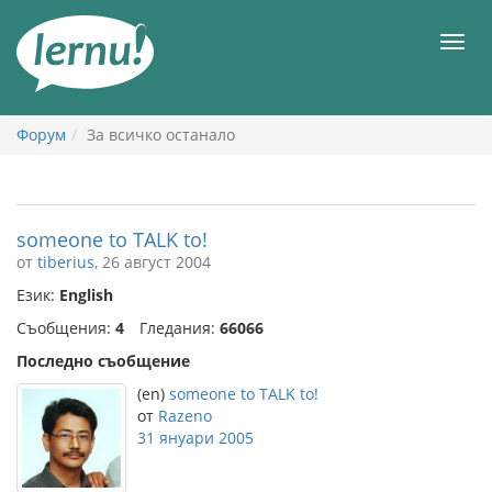
Към
съдържанието
Мен
Форум
За всичко останало
someone to TALK to!
от
tiberius
, 26 август 2004
Език:
English
Съобщения:
4
Гледания:
66066
Последно съобщение
(en)
someone to TALK to!
от
Razeno
31 януари 2005