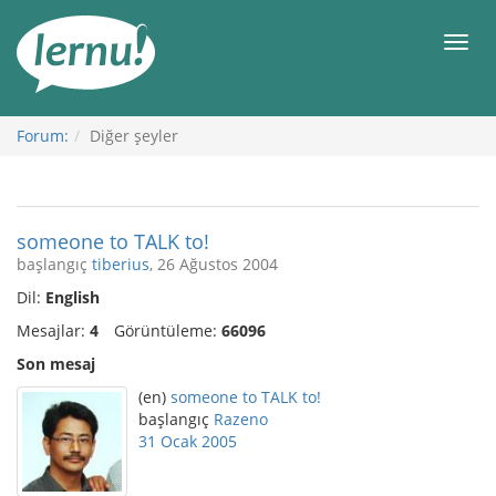
İçerik
Görüntüleme
Men
Forum:
Diğer şeyler
someone to TALK to!
başlangıç
tiberius
, 26 Ağustos 2004
Dil:
English
Mesajlar:
4
Görüntüleme:
66096
Son mesaj
(en)
someone to TALK to!
başlangıç
Razeno
31 Ocak 2005