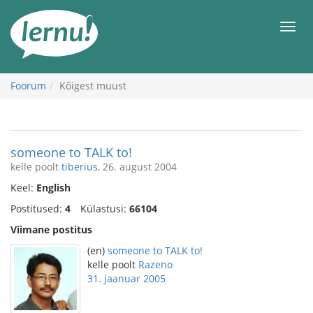
Sisu
juurde
Men
Foorum
Kõigest muust
someone to TALK to!
kelle poolt
tiberius
, 26. august 2004
Keel:
English
Postitused:
4
Külastusi:
66104
Viimane postitus
(en)
someone to TALK to!
kelle poolt
Razeno
31. jaanuar 2005