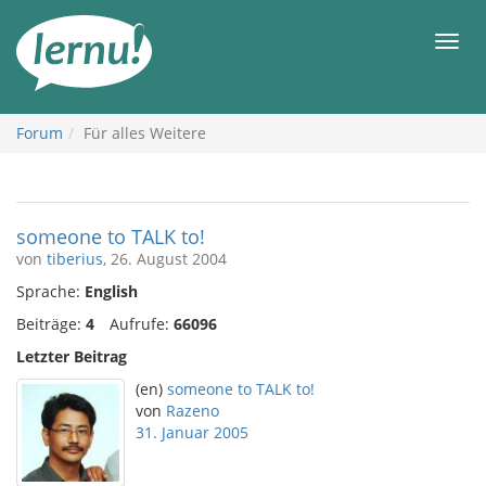
Zum
Inhalt
Men
Forum
Für alles Weitere
someone to TALK to!
von
tiberius
, 26. August 2004
Sprache:
English
Beiträge:
4
Aufrufe:
66096
Letzter Beitrag
(en)
someone to TALK to!
von
Razeno
31. Januar 2005