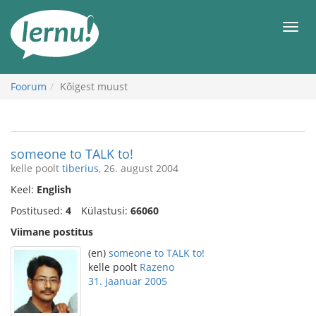
Sisu
juurde
Men
Foorum
Kõigest muust
someone to TALK to!
kelle poolt
tiberius
, 26. august 2004
Keel:
English
Postitused:
4
Külastusi:
66060
Viimane postitus
(en)
someone to TALK to!
kelle poolt
Razeno
31. jaanuar 2005