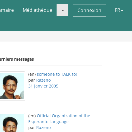
maire
Médiathèque
FR
Connexion
erniers messages
(en)
someone to TALK to!
par
Razeno
31 janvier 2005
(en)
Official Organization of the
Esperanto Language
par
Razeno