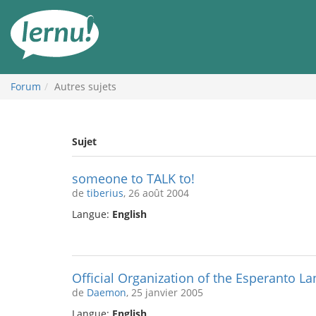
Aller
au
contenu
Forum
Autres sujets
Sujet
someone to TALK to!
de
tiberius
, 26 août 2004
Langue:
English
Official Organization of the Esperanto L
de
Daemon
, 25 janvier 2005
Langue:
English