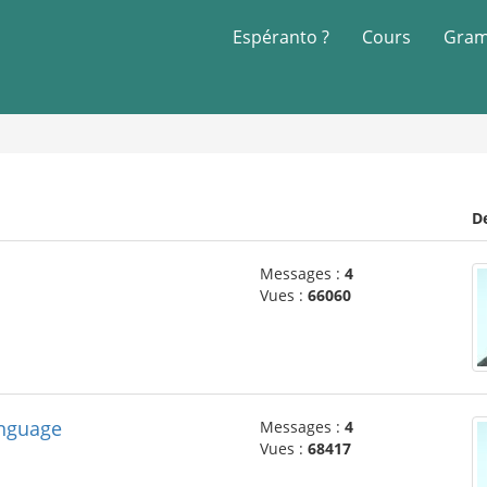
Espéranto ?
Cours
Gram
D
Messages :
4
Vues :
66060
anguage
Messages :
4
Vues :
68417