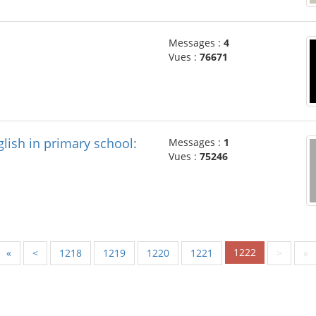
Messages :
4
Vues :
76671
lish in primary school:
Messages :
1
Vues :
75246
1222
«
<
1218
1219
1220
1221
>
»