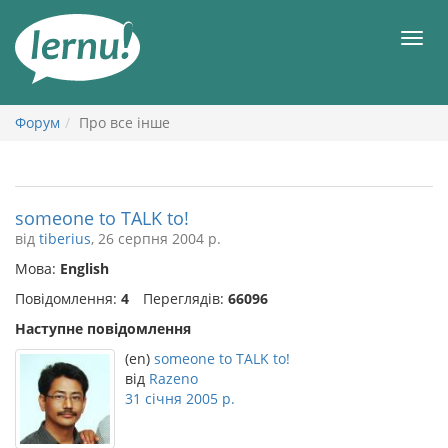
До
змісту
Мен
Форум
Про все інше
someone to TALK to!
від
tiberius
, 26 серпня 2004 р.
Мова:
English
Повідомлення:
4
Переглядів:
66096
Наступне повідомлення
(en)
someone to TALK to!
від
Razeno
31 січня 2005 р.