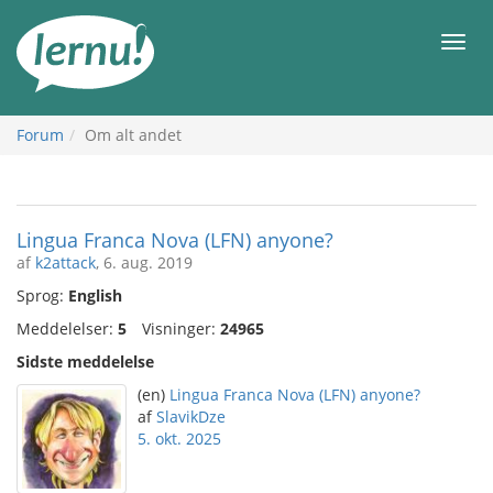
Til
indholdet
Men
Forum
Om alt andet
Lingua Franca Nova (LFN) anyone?
af
k2attack
, 6. aug. 2019
Sprog:
English
Meddelelser:
5
Visninger:
24965
Sidste meddelelse
(en)
Lingua Franca Nova (LFN) anyone?
af
SlavikDze
5. okt. 2025