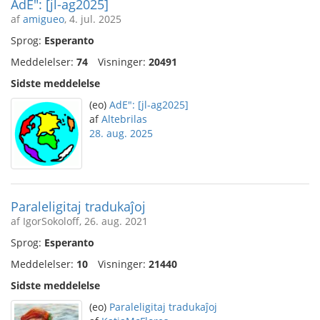
AdE": [jl-ag2025]
af
amigueo
, 4. jul. 2025
Sprog:
Esperanto
Meddelelser:
74
Visninger:
20491
Sidste meddelelse
(eo)
AdE": [jl-ag2025]
af
Altebrilas
28. aug. 2025
Paraleligitaj tradukaĵoj
af IgorSokoloff, 26. aug. 2021
Sprog:
Esperanto
Meddelelser:
10
Visninger:
21440
Sidste meddelelse
(eo)
Paraleligitaj tradukaĵoj