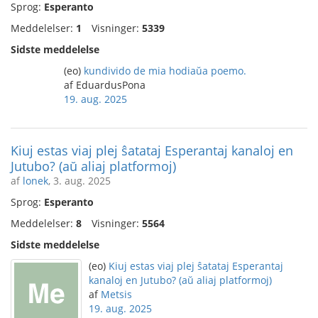
Sprog:
Esperanto
Meddelelser:
1
Visninger:
5339
Sidste meddelelse
(eo)
kundivido de mia hodiaŭa poemo.
af EduardusPona
19. aug. 2025
Kiuj estas viaj plej ŝatataj Esperantaj kanaloj en
Jutubo? (aŭ aliaj platformoj)
af
lonek
, 3. aug. 2025
Sprog:
Esperanto
Meddelelser:
8
Visninger:
5564
Sidste meddelelse
(eo)
Kiuj estas viaj plej ŝatataj Esperantaj
kanaloj en Jutubo? (aŭ aliaj platformoj)
af
Metsis
19. aug. 2025