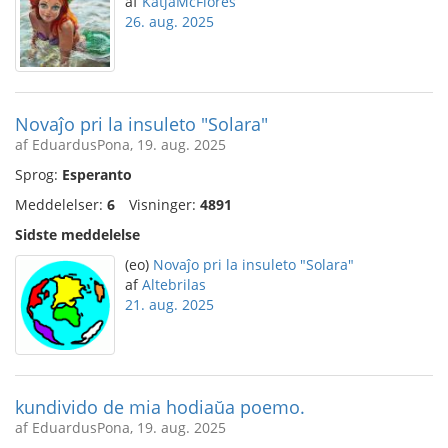
af
KatjaMcFlores
26. aug. 2025
Novaĵo pri la insuleto "Solara"
af EduardusPona, 19. aug. 2025
Sprog:
Esperanto
Meddelelser:
6
Visninger:
4891
Sidste meddelelse
(eo)
Novaĵo pri la insuleto "Solara"
af
Altebrilas
21. aug. 2025
kundivido de mia hodiaŭa poemo.
af EduardusPona, 19. aug. 2025