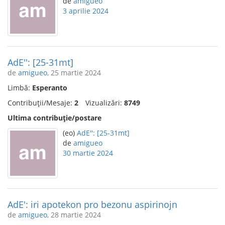
de
amigueo
3 aprilie 2024
AdE'': [25-31mt]
de
amigueo
, 25 martie 2024
Limbă:
Esperanto
Contribuții/Mesaje:
2
Vizualizări:
8749
Ultima contribuție/postare
(eo)
AdE'': [25-31mt]
de
amigueo
30 martie 2024
AdE': iri apotekon pro bezonu aspirinojn
de
amigueo
, 28 martie 2024