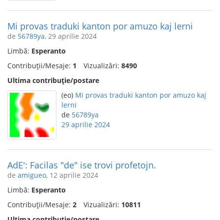
Mi provas traduki kanton por amuzo kaj lerni
de
56789ya
, 29 aprilie 2024
Limbă:
Esperanto
Contribuții/Mesaje:
1
Vizualizări:
8490
Ultima contribuție/postare
(eo)
Mi provas traduki kanton por amuzo kaj
lerni
de
56789ya
29 aprilie 2024
AdE': Facilas "de" ise trovi profetojn.
de
amigueo
, 12 aprilie 2024
Limbă:
Esperanto
Contribuții/Mesaje:
2
Vizualizări:
10811
Ultima contribuție/postare