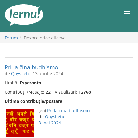
Mergi
la
Meni
conținut
Forum
Despre orice altceva
Pri la ĉina budhismo
de
Qoysiletu
, 13 aprilie 2024
Limbă:
Esperanto
Contribuții/Mesaje:
22
Vizualizări:
12768
Ultima contribuție/postare
(eo)
Pri la ĉina budhismo
de
Qoysiletu
3 mai 2024