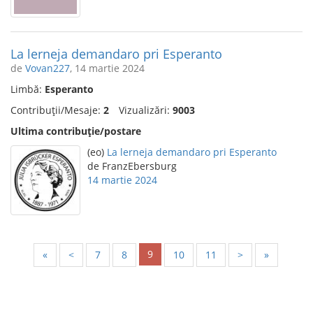
La lerneja demandaro pri Esperanto
de
Vovan227
, 14 martie 2024
Limbă:
Esperanto
Contribuții/Mesaje:
2
Vizualizări:
9003
Ultima contribuție/postare
(eo)
La lerneja demandaro pri Esperanto
de FranzEbersburg
14 martie 2024
9
«
<
7
8
10
11
>
»