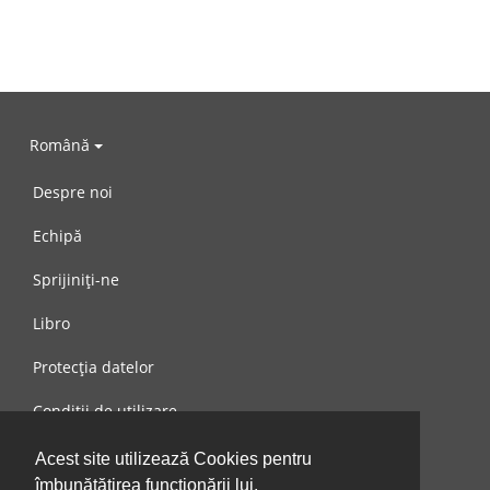
Română
Despre noi
Echipă
Sprijiniți-ne
Libro
Protecția datelor
Condiții de utilizare
Mesaj către noi
Acest site utilizează Cookies pentru
îmbunătățirea funcționării lui.