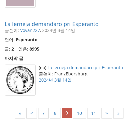
La lerneja demandaro pri Esperanto
글쓴이:
Vovan227
, 2024년 3월 14일
언어:
Esperanto
글:
2
읽음:
8995
마지막 글
(eo)
La lerneja demandaro pri Esperanto
글쓴이: FranzEbersburg
2024년 3월 14일
9
«
<
7
8
10
11
>
»