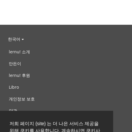
한국어
lernu! 소개
만든이
lernu! 후원
Libro
개인정보 보호
약관
제안, 문의
저희 페이지 {site} 는 더 나은 서비스 제공을
위해 쿠키를 사용합니다. 계속하시면 쿠키사