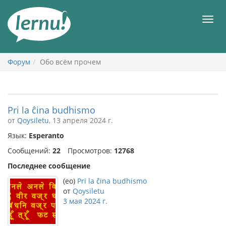
К
содержанию
Мен
Форум
Обо всём прочем
Pri la ĉina budhismo
от
Qoysiletu
, 13 апреля 2024 г.
Язык:
Esperanto
Сообщений:
22
Просмотров:
12768
Последнее сообщение
(eo)
Pri la ĉina budhismo
от
Qoysiletu
3 мая 2024 г.