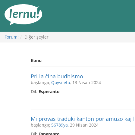
İçerik
Görüntüleme
Forum:
Diğer şeyler
Konu
Pri la ĉina budhismo
başlangıç
Qoysiletu
, 13 Nisan 2024
Dil:
Esperanto
Mi provas traduki kanton por amuzo kaj l
başlangıç
56789ya
, 29 Nisan 2024
Dil:
Esperanto