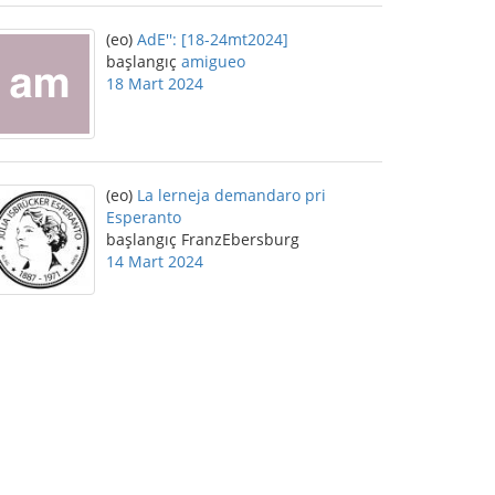
(eo)
AdE'': [18-24mt2024]
başlangıç
amigueo
18 Mart 2024
(eo)
La lerneja demandaro pri
Esperanto
başlangıç FranzEbersburg
14 Mart 2024