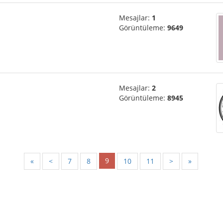
Mesajlar:
1
Görüntüleme:
9649
Mesajlar:
2
Görüntüleme:
8945
9
«
<
7
8
10
11
>
»