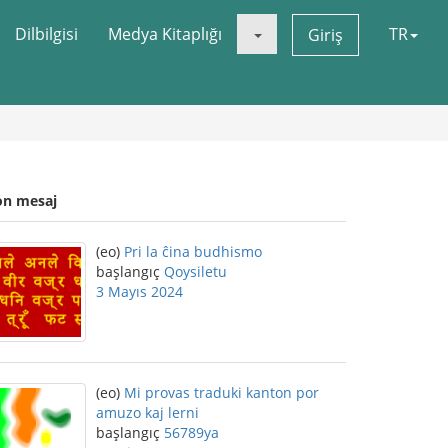
Dilbilgisi
Medya Kitaplığı
TR
Giriş
on mesaj
(eo)
Pri la ĉina budhismo
başlangıç
Qoysiletu
3 Mayıs 2024
(eo)
Mi provas traduki kanton por
amuzo kaj lerni
başlangıç
56789ya