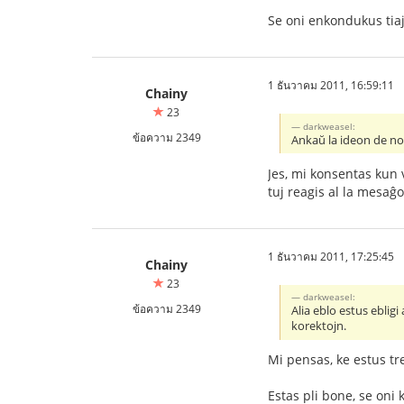
Se oni enkondukus tiaj
1 ธันวาคม 2011, 16:59:11
Chainy
23
darkweasel:
ข้อความ 2349
Ankaŭ la ideon de nov
Jes, mi konsentas kun 
tuj reagis al la mesaĝo
1 ธันวาคม 2011, 17:25:45
Chainy
23
darkweasel:
ข้อความ 2349
Alia eblo estus eblig
korektojn.
Mi pensas, ke estus tr
Estas pli bone, se oni 