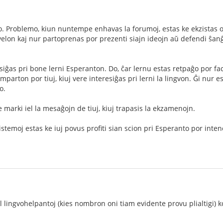
. Problemo, kiun nuntempe enhavas la forumoj, estas ke ekzistas of
lon kaj nur partoprenas por prezenti siajn ideojn aŭ defendi ŝanĝ
siĝas pri bone lerni Esperanton. Do, ĉar lernu estas retpaĝo por fac
mparton por tiuj, kiuj vere interesiĝas pri lerni la lingvon. Ĝi nur 
o.
e marki iel la mesaĝojn de tiuj, kiuj trapasis la ekzamenojn.
temoj estas ke iuj povus profiti sian scion pri Esperanto por int
al lingvohelpantoj (kies nombron oni tiam evidente provu plialtigi) k