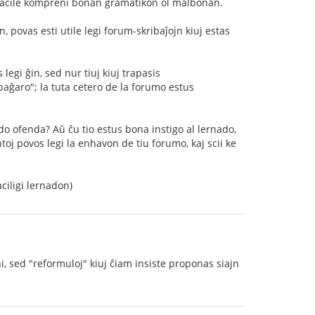
i facile kompreni bonan gramatikon ol malbonan.
n, povas esti utile legi forum-skribaĵojn kiuj estas
legi ĝin, sed nur tiuj kiuj trapasis
paĝaro"; la tuta cetero de la forumo estus
 do ofenda? Aŭ ĉu tio estus bona instigo al lernado,
oj povos legi la enhavon de tiu forumo, kaj scii ke
ciligi lernadon)
, sed "reformuloj" kiuj ĉiam insiste proponas siajn