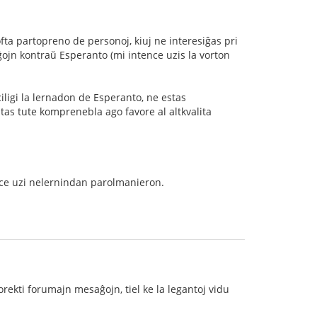
ta partopreno de personoj, kiuj ne interesiĝas pri
ojn kontraŭ Esperanto (mi intence uzis la vorton
iligi la lernadon de Esperanto, ne estas
estas tute komprenebla ago favore al altkvalita
ence uzi nelernindan parolmanieron.
orekti forumajn mesaĝojn, tiel ke la legantoj vidu