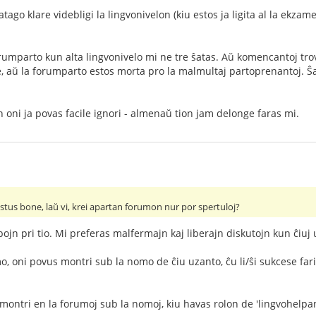
ago klare videbligi la lingvonivelon (kiu estos ja ligita al la ekza
rumparto kun alta lingvonivelo mi ne tre ŝatas. Aŭ komencantoj trov
ie, aŭ la forumparto estos morta pro la malmultaj partoprenantoj. Ŝaj
n oni ja povas facile ignori - almenaŭ tion jam delonge faras mi.
estus bone, laŭ vi, krei apartan forumon nur por spertuloj?
jn pri tio. Mi preferas malfermajn kaj liberajn diskutojn kun ĉiuj u
, oni povus montri sub la nomo de ĉiu uzanto, ĉu li/ŝi sukcese far
ontri en la forumoj sub la nomoj, kiu havas rolon de 'lingvohelpanto