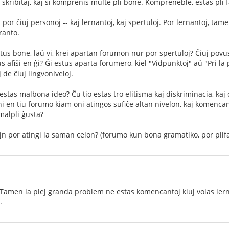
 skribitaj, kaj ŝi komprenis multe pli bone. Kompreneble, estas pl
por ĉiuj personoj -- kaj lernantoj, kaj spertuloj. Por lernantoj, tame
ranto.
tus bone, laŭ vi, krei apartan forumon nur por spertuloj? Ĉiuj povus 
afiŝi en ĝi? Ĝi estus aparta forumero, kiel "Vidpunktoj" aŭ "Pri la 
de ĉiuj lingvoniveloj.
estas malbona ideo? Ĉu tio estas tro elitisma kaj diskriminacia, kaj
i en tiu forumo kiam oni atingos sufiĉe altan nivelon, kaj komencant
malpli ĝusta?
ojn por atingi la saman celon? (forumo kun bona gramatiko, por plifa
Tamen la plej granda problem ne estas komencantoj kiuj volas lerni
.