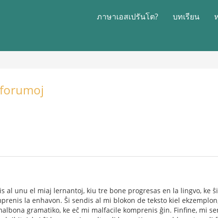
ภาษาเอสเปรันโต?
บทเรียน
a forumoj
 al unu el miaj lernantoj, kiu tre bone progresas en la lingvo, ke ŝi
prenis la enhavon. Ŝi sendis al mi blokon de teksto kiel ekzemplon, 
 malbona gramatiko, ke eĉ mi malfacile komprenis ĝin. Finfine, mi sen