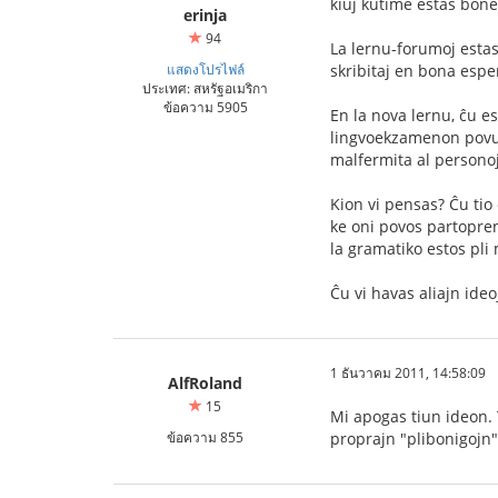
kiuj kutime estas bone
erinja
94
La lernu-forumoj estas 
แสดงโปรไฟล์
skribitaj en bona espe
ประเทศ: สหรัฐอเมริกา
ข้อความ 5905
En la nova lernu, ĉu es
lingvoekzamenon povus 
malfermita al personoj 
Kion vi pensas? Ĉu tio 
ke oni povos partopren
la gramatiko estos pli 
Ĉu vi havas aliajn ide
1 ธันวาคม 2011, 14:58:09
AlfRoland
15
Mi apogas tiun ideon. 
ข้อความ 855
proprajn "plibonigojn"