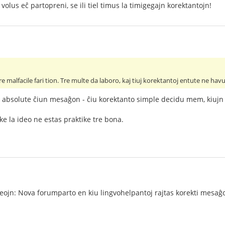
olus eĉ partopreni, se ili tiel timus la timigegajn korektantojn!
re malfacile fari tion. Tre multe da laboro, kaj tiuj korektantoj entute ne h
 absolute ĉiun mesaĝon - ĉiu korektanto simple decidu mem, kiujn k
ke la ideo ne estas praktike tre bona.
eojn: Nova forumparto en kiu lingvohelpantoj rajtas korekti mesaĝo