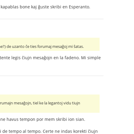
e kapablas bone kaj ĝuste skribi en Esperanto.
 ne?) de uzanto ĉe ties forumaj mesaĝoj mi ŝatas.
atente legis ĉiujn mesaĝojn en la fadeno. Mi simple
orumajn mesaĝojn, tiel ke la legantoj vidu tiujn
ute ne havus tempon por mem skribi ion sian.
ari de tempo al tempo. Certe ne indas korekti ĉiujn