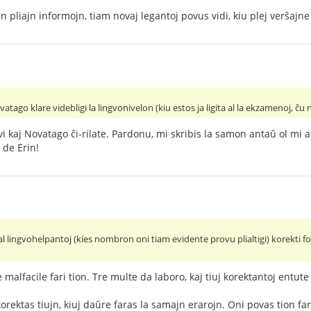
n pliajn informojn, tiam novaj legantoj povus vidi, kiu plej verŝajn
atago klare videbligi la lingvonivelon (kiu estos ja ligita al la ekzamenoj, ĉu
vi kaj Novatago ĉi-rilate. Pardonu, mi skribis la samon antaŭ ol mi 
 de Erin!
i al lingvohelpantoj (kies nombron oni tiam evidente provu plialtigi) korekti f
e malfacile fari tion. Tre multe da laboro, kaj tiuj korektantoj ent
korektas tiujn, kiuj daŭre faras la samajn erarojn. Oni povas tion f