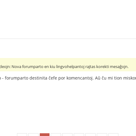
ideojn: Nova forumparto en kiu lingvohelpantoj rajtas korekti mesaĝojn.
lo - forumparto destinita ĉefe por komencantoj. Aŭ ĉu mi tion mis