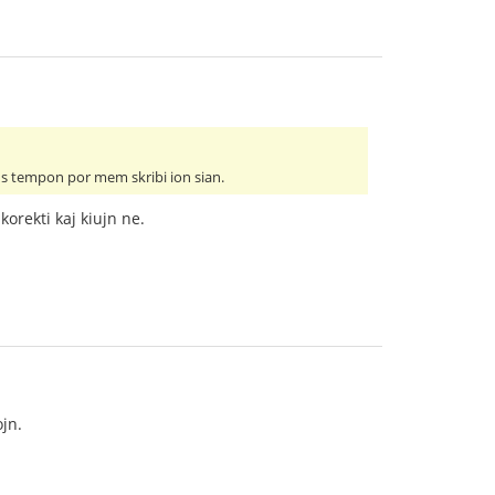
avus tempon por mem skribi ion sian.
orekti kaj kiujn ne.
jn.