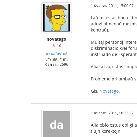
1 ธันวาคม 2011, 15:00:07
Laŭ mi estas bona ideo
atingi almenaŭ meznive
kontraŭ).
novatago
Multaj personoj intere
48
diskriminacio krei foru
แสดงโปรไฟล์
instruado de Esperant
ประเทศ: สเปน
ข้อความ 2696
Alia solvo, estus simpl
Problemo pri ambaŭ sis
Ĝis,
Novatago
.
1 ธันวาคม 2011, 16:23:32
Alia eblo estus ebligi 
tiujn korektojn.