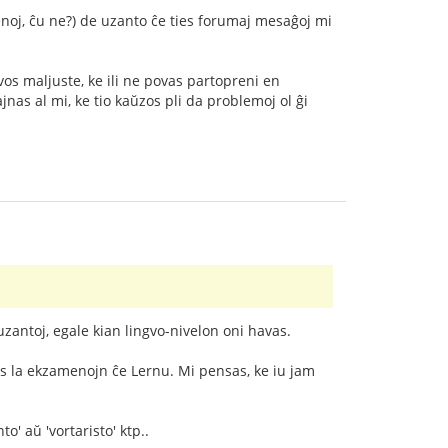
menoj, ĉu ne?) de uzanto ĉe ties forumaj mesaĝoj mi
os maljuste, ke ili ne povas partopreni en
nas al mi, ke tio kaŭzos pli da problemoj ol ĝi
zantoj, egale kian lingvo-nivelon oni havas.
is la ekzamenojn ĉe Lernu. Mi pensas, ke iu jam
' aŭ 'vortaristo' ktp..