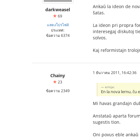
Ankaŭ la ideon de novat
darkweasel
ŝatas.
69
แสดงโปรไฟล์
La ideon pri propra fo
ประเทศ:
interesegaj diskutoj t
ข้อความ 6374
solvos.
Kaj reformistajn troloj
1 ธันวาคม 2011, 16:42:36
Chainy
23
erinja:
ข้อความ 2349
En la nova lernu, ĉu 
Mi havas grandajn dubo
Anstataŭ aparta forumo
sugestis tion.
Oni povus eble ankaŭ m