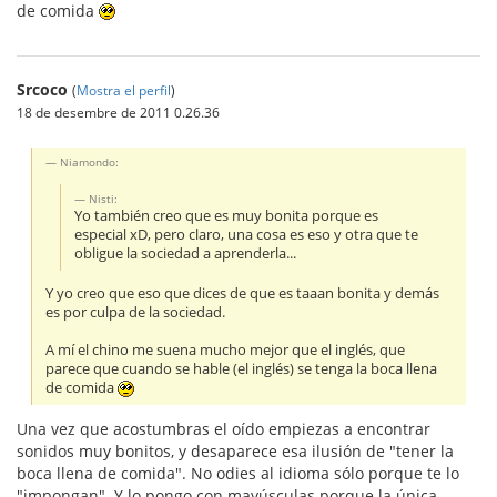
de comida
Srcoco
(
Mostra el perfil
)
18 de desembre de 2011 0.26.36
Niamondo:
Nisti:
Yo también creo que es muy bonita porque es
especial xD, pero claro, una cosa es eso y otra que te
obligue la sociedad a aprenderla...
Y yo creo que eso que dices de que es taaan bonita y demás
es por culpa de la sociedad.
A mí el chino me suena mucho mejor que el inglés, que
parece que cuando se hable (el inglés) se tenga la boca llena
de comida
Una vez que acostumbras el oído empiezas a encontrar
sonidos muy bonitos, y desaparece esa ilusión de "tener la
boca llena de comida". No odies al idioma sólo porque te lo
"impongan". Y lo pongo con mayúsculas porque la única