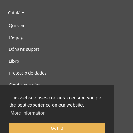
Català
Qui som
L'equip
Dóna'ns suport
Libro
Protecció de dades
Condicions d'ús
Contacta amb nosaltres
This website uses cookies to ensure you get
the best experience on our website.
More information
Got it!