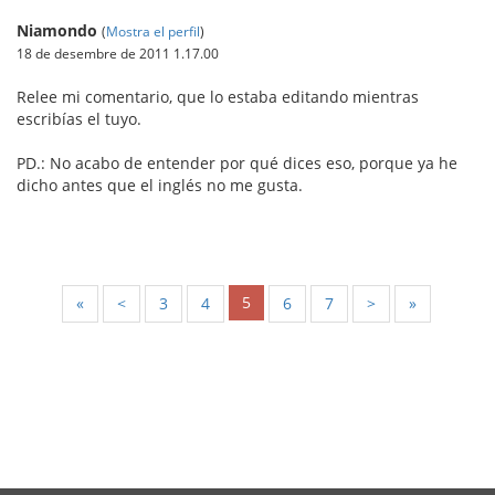
Niamondo
(
Mostra el perfil
)
18 de desembre de 2011 1.17.00
Relee mi comentario, que lo estaba editando mientras
escribías el tuyo.
PD.: No acabo de entender por qué dices eso, porque ya he
dicho antes que el inglés no me gusta.
5
«
<
3
4
6
7
>
»