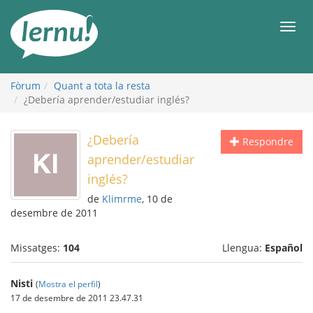
Al
contingut
Men
Fòrum
Quant a tota la resta
¿Debería aprender/estudiar inglés?
¿Debería
Respondre
aprender/estudiar
inglés?
de
Klimrme
, 10 de
desembre de 2011
Missatges:
104
Llengua:
Español
Nisti
(
Mostra el perfil
)
17 de desembre de 2011 23.47.31