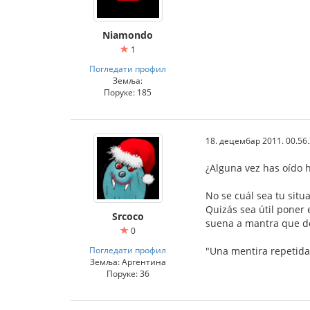
Niamondo
1
Погледати профил
Земља:
Поруке: 185
18. децембар 2011. 00.56
¿Alguna vez has oído h
No se cuál sea tu situ
Quizás sea útil poner 
Srcoco
suena a mantra que de 
0
Погледати профил
"Una mentira repetida
Земља: Аргентина
Поруке: 36