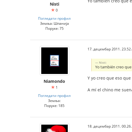
Yo también creo que es
Nisti
0
Погледати профил
Земља: Шпанија
Поруке: 75
17. децембар 2011. 23.52
Nisti:
Yo también creo que e
Y yo creo que eso que 
Niamondo
1
A mí el chino me suen
Погледати профил
Земља:
Поруке: 185
18. децембар 2011. 00.26