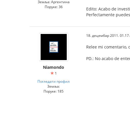
Земља: Аргентина
Поруке: 36
Edito: Acabo de invest
Perfectamente puedes 
18. децембар 2011. 01.17
Relee mi comentario, q
PD.: No acabo de ente
Niamondo
1
Погледати профил
Земља:
Поруке: 185