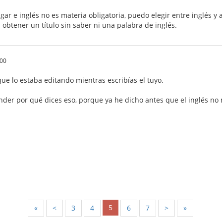
igar e inglés no es materia obligatoria, puedo elegir entre inglés 
obtener un título sin saber ni una palabra de inglés.
.00
ue lo estaba editando mientras escribías el tuyo.
nder por qué dices eso, porque ya he dicho antes que el inglés no
5
«
<
3
4
6
7
>
»