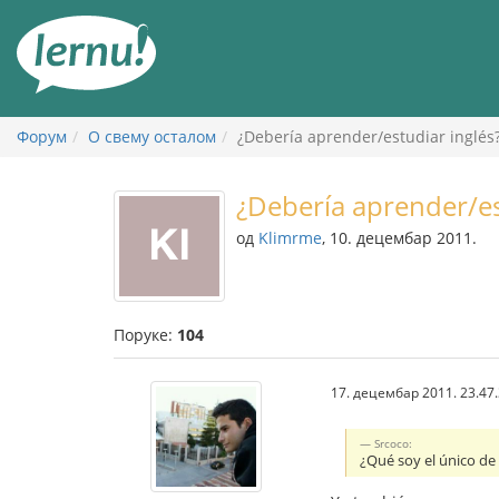
У
садржају
Форум
О свему осталом
¿Debería aprender/estudiar inglés
¿Debería aprender/es
од
Klimrme
, 10. децембар 2011.
Поруке:
104
17. децембар 2011. 23.47
Srcoco:
¿Qué soy el único de