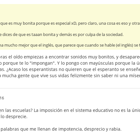
que es muy bonita porque es especial xD, pero claro, una cosa es eso y otra 
e dices de que es taaan bonita y demás es por culpa de la sociedad.
na mucho mejor que el inglés, que parece que cuando se hable (el inglés) se
as el oído empiezas a encontrar sonidos muy bonitos, y desaparece
lo porque te lo "impongan". Y lo pongo con mayúsculas porque la ú
as. ¿Acaso los esperantistas no quieren que el esperanto se enseñe
o mucha gente que vive sus vidas felizmente sin saber ni una míse
.16
 en las escuelas? La imposición en el sistema educativo no es la ún
lo desprecie.
ir palabras que me llenan de impotencia, desprecio y rabia.