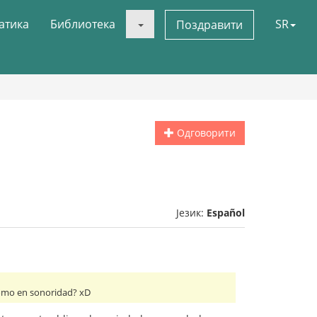
атика
Библиотека
SR
Поздравити
Одговорити
Језик:
Español
 como en sonoridad? xD