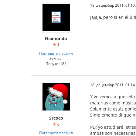
18. децембар 2011. 01.10
Jajaja, pero si en el 
Niamondo
1
Погледати профил
Земља:
Поруке: 185
18. децембар 2011. 01.14
Y volvemos a que sólo 
materias como música 
Solamente estás ponien
Simplemente di que no
Srcoco
0
PD: yo estudiaré letras
Погледати профил
ambas son necesarias 