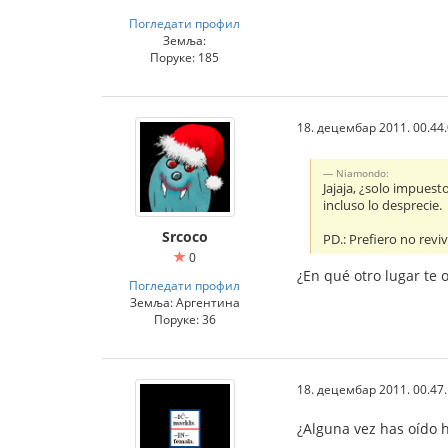
Погледати профил
Земља:
Поруке: 185
18. децембар 2011. 00.44
Niamondo:
Jajaja, ¿solo impuest
incluso lo desprecie.
Srcoco
PD.: Prefiero no revi
0
¿En qué otro lugar te 
Погледати профил
Земља: Аргентина
Поруке: 36
18. децембар 2011. 00.47
¿Alguna vez has oído h