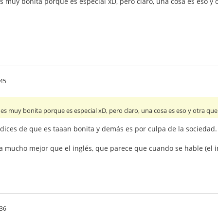
 muy bonita porque es especial xD, pero claro, una cosa es eso y o
.45
s muy bonita porque es especial xD, pero claro, una cosa es eso y otra que t
dices de que es taaan bonita y demás es por culpa de la sociedad.
a mucho mejor que el inglés, que parece que cuando se hable (el i
.36