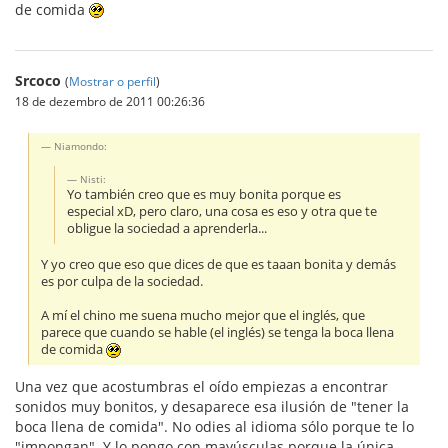
de comida
Srcoco
(
Mostrar o perfil
)
18 de dezembro de 2011 00:26:36
Niamondo:
Nisti:
Yo también creo que es muy bonita porque es
especial xD, pero claro, una cosa es eso y otra que te
obligue la sociedad a aprenderla...
Y yo creo que eso que dices de que es taaan bonita y demás
es por culpa de la sociedad.
A mí el chino me suena mucho mejor que el inglés, que
parece que cuando se hable (el inglés) se tenga la boca llena
de comida
Una vez que acostumbras el oído empiezas a encontrar
sonidos muy bonitos, y desaparece esa ilusión de "tener la
boca llena de comida". No odies al idioma sólo porque te lo
"impongan". Y lo pongo con mayúsculas porque la única