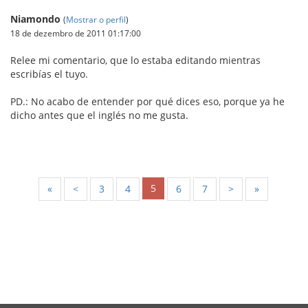
Niamondo
(
Mostrar o perfil
)
18 de dezembro de 2011 01:17:00
Relee mi comentario, que lo estaba editando mientras
escribías el tuyo.
PD.: No acabo de entender por qué dices eso, porque ya he
dicho antes que el inglés no me gusta.
5
«
<
3
4
6
7
>
»