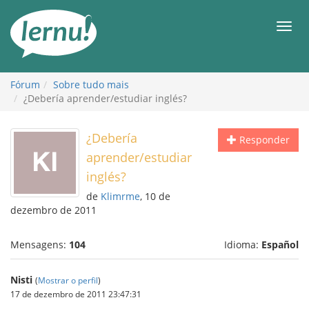
Ir
ao
Men
conteúdo
Fórum
Sobre tudo mais
¿Debería aprender/estudiar inglés?
¿Debería
Responder
aprender/estudiar
inglés?
de
Klimrme
, 10 de
dezembro de 2011
Mensagens:
104
Idioma:
Español
Nisti
(
Mostrar o perfil
)
17 de dezembro de 2011 23:47:31