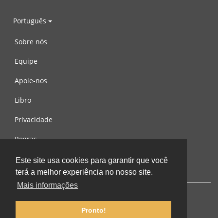
Português
Sobre nós
Equipe
Apoie-nos
Libro
Privacidade
Regras
Contacte-nos
Este site usa cookies para garantir que você
terá a melhor experiência no nosso site.
Mais informações
Pronto!