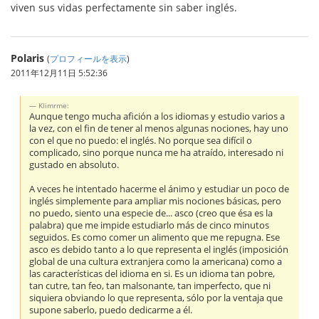
viven sus vidas perfectamente sin saber inglés.
Polaris
(
プロフィールを表示
)
2011年12月11日 5:52:36
Klimrme:
Aunque tengo mucha afición a los idiomas y estudio varios a
la vez, con el fin de tener al menos algunas nociones, hay uno
con el que no puedo: el inglés. No porque sea difícil o
complicado, sino porque nunca me ha atraído, interesado ni
gustado en absoluto.
A veces he intentado hacerme el ánimo y estudiar un poco de
inglés simplemente para ampliar mis nociones básicas, pero
no puedo, siento una especie de... asco (creo que ésa es la
palabra) que me impide estudiarlo más de cinco minutos
seguidos. Es como comer un alimento que me repugna. Ese
asco es debido tanto a lo que representa el inglés (imposición
global de una cultura extranjera como la americana) como a
las características del idioma en si. Es un idioma tan pobre,
tan cutre, tan feo, tan malsonante, tan imperfecto, que ni
siquiera obviando lo que representa, sólo por la ventaja que
supone saberlo, puedo dedicarme a él.