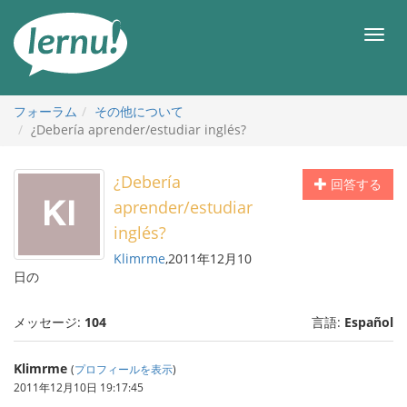
目
次
メ
へ
ニ
ュ
ー
フォーラム
その他について
¿Debería aprender/estudiar inglés?
¿Debería
回答する
aprender/estudiar
inglés?
Klimrme
,2011年12月10
日の
メッセージ:
104
言語:
Español
Klimrme
(
プロフィールを表示
)
2011年12月10日 19:17:45