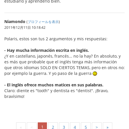
estudiarlo y aprenderlo bien.
Niamondo
(
プロフィールを表示
)
2011年12月11日 10:18:42
Polaris, estos son tus 2 argumentos y mis respuestas:
- Hay mucha información escrita en inglés.
¿Y en castellano, japonés, francés... no la hay? En absoluto, y
es más que probable que el inglés tenga más información
que otros idiomas SOLO EN CIERTOS TEMAS, pero en otros no:
por ejemplo la guerra. Y yo paso de la guerra
- El inglés ofrece muchos matices en sus palabras.
Claro: diente es "tooth" y dentista es "dentist". ¡Bravo,
bravísimo!
1
«
<
2
3
4
5
>
»