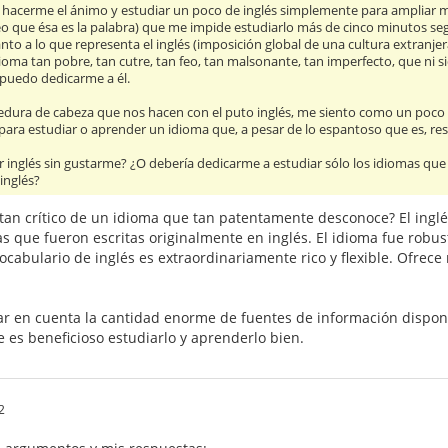
 hacerme el ánimo y estudiar un poco de inglés simplemente para ampliar m
creo que ésa es la palabra) que me impide estudiarlo más de cinco minutos
nto a lo que representa el inglés (imposición global de una cultura extranje
dioma tan pobre, tan cutre, tan feo, tan malsonante, tan imperfecto, que ni s
puedo dedicarme a él.
medura de cabeza que nos hacen con el puto inglés, me siento como un poc
 para estudiar o aprender un idioma que, a pesar de lo espantoso que es, resu
r inglés sin gustarme? ¿O debería dedicarme a estudiar sólo los idiomas qu
inglés?
an crítico de un idioma que tan patentamente desconoce? El inglés 
as que fueron escritas originalmente en inglés. El idioma fue robus
vocabulario de inglés es extraordinariamente rico y flexible. Ofrece 
 en cuenta la cantidad enorme de fuentes de información disponibl
 es beneficioso estudiarlo y aprenderlo bien.
2