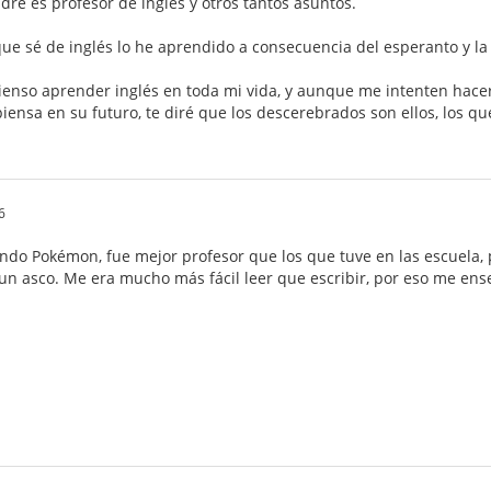
dre es profesor de inglés y otros tantos asuntos.
 que sé de inglés lo he aprendido a consecuencia del esperanto y la
pienso aprender inglés en toda mi vida, y aunque me intenten hac
iensa en su futuro, te diré que los descerebrados son ellos, los q
6
ndo Pokémon, fue mejor profesor que los que tuve en las escuela, 
un asco. Me era mucho más fácil leer que escribir, por eso me en