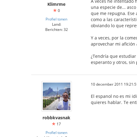
A veces he intentado 
Klimrme
una especie de... asc
0
que me repugna. Ese as
Profiel tonen
como a las característ
Land:
obviando lo que repre
Berichten: 32
Y a veces, por la com
aprovechar mi afición 
¿Tendría que estudiar
esperanto y otros, sin
10 december 2011 19:21:5
El espanol no es mi id
quieres hablar. Te ent
robbkvasnak
17
Profiel tonen