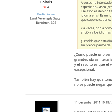
Polaris
A veces he intentado
especie de... asco (
4
Ese asco es debido ta
Profiel tonen
idioma en si. Es un i
Land: Verenigde Staten
que supone saberlo, 
Berichten: 392
Y a veces, por la co
afición a los idiomas
¿Tendría que estudia
sin preocuparme del 
¿Cómo puede uno ser t
grandes obras literari
y el resulto es que el 
excepcional.
También hay que tomar
no se puede negar que
11 december 2011 10:18:4