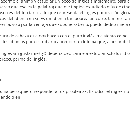
hacerme el ánimo y estudiar un poco de inglés simplemente para a
o (creo que ésa es la palabra) que me impide estudiarlo más de ci
co es debido tanto a lo que representa el inglés (imposición glob
icas del idioma en si. Es un idioma tan pobre, tan cutre, tan feo, t
senta, sólo por la ventaja que supone saberlo, puedo dedicarme a é
edura de cabeza que nos hacen con el puto inglés, me siento como
a los idiomas para estudiar o aprender un idioma que, a pesar de lo
 inglés sin gustarme? ¿O debería dedicarme a estudiar sólo los id
 preocuparme del inglés?
1
ioma pero quiero responder a tus problemas. Estudiar el ingles no
iendo bien.