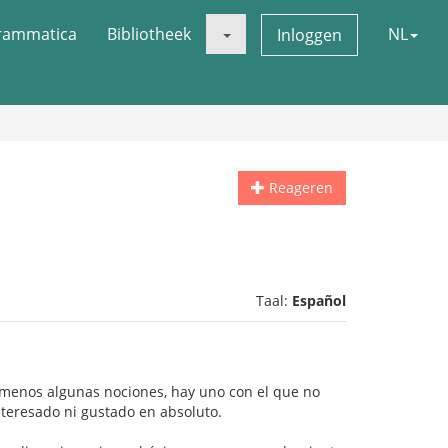
rammatica
Bibliotheek
NL
Inloggen
Reageren
Taal:
Español
al menos algunas nociones, hay uno con el que no
nteresado ni gustado en absoluto.