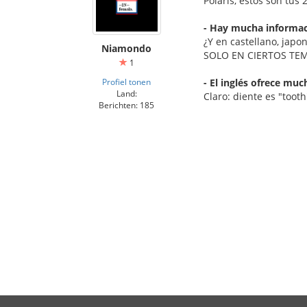
Polaris, estos son tus
- Hay mucha informaci
¿Y en castellano, japo
Niamondo
SOLO EN CIERTOS TEMAS
1
Profiel tonen
- El inglés ofrece mu
Land:
Claro: diente es "tooth
Berichten: 185