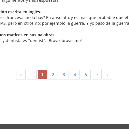
 2 argumentos y mis respuestas:
ón escrita en inglés.
nés, francés... no la hay? En absoluto, y es más que probable que 
, pero en otros no: por ejemplo la guerra. Y yo paso de la guerr
chos matices en sus palabras.
" y dentista es "dentist". ¡Bravo, bravísimo!
1
«
<
2
3
4
5
>
»