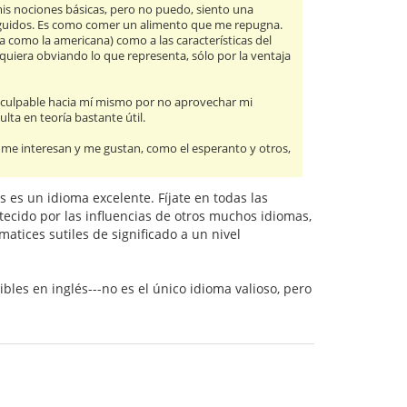
is nociones básicas, pero no puedo, siento una
 seguidos. Es como comer un alimento que me repugna.
ra como la americana) como a las características del
iquiera obviando lo que representa, sólo por la ventaja
o culpable hacia mí mismo por no aprovechar mi
lta en teoría bastante útil.
e me interesan y me gustan, como el esperanto y otros,
es un idioma excelente. Fíjate en todas las
tecido por las influencias de otros muchos idiomas,
matices sutiles de significado a un nivel
es en inglés---no es el único idioma valioso, pero