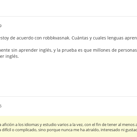
9
 estoy de acuerdo con robbkvasnak. Cuántas y cuales lenguas apre
mente sin aprender inglés, y la prueba es que millones de persona
er inglés.
6
ición a los idiomas y estudio varios a la vez, con el fin de tener al menos
a difícil o complicado, sino porque nunca me ha atraído, interesado ni gusta