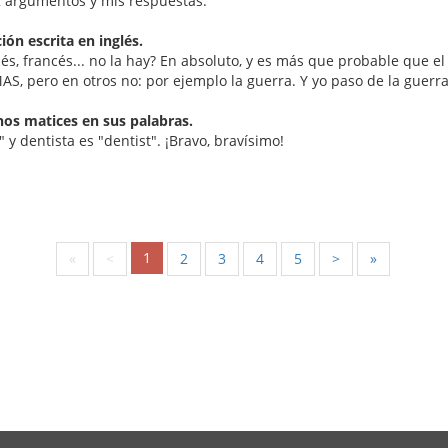
 2 argumentos y mis respuestas:
ón escrita en inglés.
nés, francés... no la hay? En absoluto, y es más que probable que 
, pero en otros no: por ejemplo la guerra. Y yo paso de la guerr
chos matices en sus palabras.
" y dentista es "dentist". ¡Bravo, bravísimo!
1
«
<
2
3
4
5
>
»