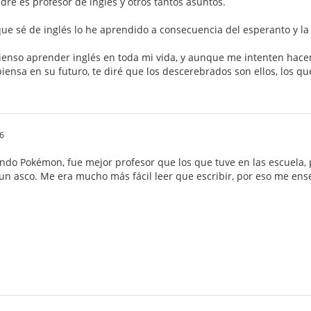
dre es profesor de inglés y otros tantos asuntos.
 que sé de inglés lo he aprendido a consecuencia del esperanto y la
pienso aprender inglés en toda mi vida, y aunque me intenten hac
iensa en su futuro, te diré que los descerebrados son ellos, los q
6
ndo Pokémon, fue mejor profesor que los que tuve en las escuela, 
un asco. Me era mucho más fácil leer que escribir, por eso me en