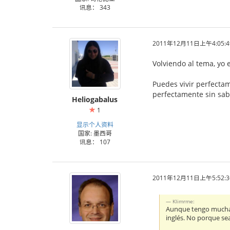
讯息： 343
2011年12月11日上午4:05:4
Volviendo al tema, yo
Puedes vivir perfecta
perfectamente sin sab
Heliogabalus
1
显示个人资料
国家: 墨西哥
讯息： 107
2011年12月11日上午5:52:3
Klimrme:
Aunque tengo mucha af
inglés. No porque se