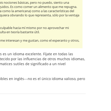
is nociones básicas, pero no puedo, siento una
 seguidos. Es como comer un alimento que me repugna.
ra como la americana) como a las características del
iquiera obviando lo que representa, sólo por la ventaja
o culpable hacia mí mismo por no aprovechar mi
lta en teoría bastante útil.
e me interesan y me gustan, como el esperanto y otros,
es un idioma excelente. Fíjate en todas las
tecido por las influencias de otros muchos idiomas,
matices sutiles de significado a un nivel
es en inglés---no es el único idioma valioso, pero