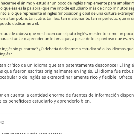
 hacerme el ánimo y estudiar un poco de inglés simplemente para ampliar m
creo que ésa es la palabra) que me impide estudiarlo más de cinco minutos
nto a lo que representa el inglés (imposición global de una cultura extranje
dioma tan pobre, tan cutre, tan feo, tan malsonante, tan imperfecto, que ni s
puedo dedicarme a él.
medura de cabeza que nos hacen con el puto inglés, me siento como un poc
 para estudiar o aprender un idioma que, a pesar de lo espantoso que es, resu
r inglés sin gustarme? ¿O debería dedicarme a estudiar sólo los idiomas qu
inglés?
an crítico de un idioma que tan patentamente desconoce? El inglés 
as que fueron escritas originalmente en inglés. El idioma fue robus
vocabulario de inglés es extraordinariamente rico y flexible. Ofrece 
 en cuenta la cantidad enorme de fuentes de información disponibl
 es beneficioso estudiarlo y aprenderlo bien.
42