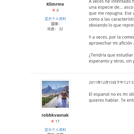
A veces he intentado 
Klimrme
una especie de... asc
0
que me repugna. Ese as
显示个人资料
como a las característ
国家:
obviando lo que repre
讯息： 32
Y a veces, por la com
aprovechar mi afición 
¿Tendría que estudiar
esperanto y otros, sin
2011年12月10日下午7:21:5
El espanol no es mi id
quieres hablar. Te ent
robbkvasnak
17
显示个人资料