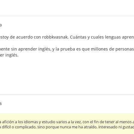
9
 estoy de acuerdo con robbkvasnak. Cuántas y cuales lenguas apre
mente sin aprender inglés, y la prueba es que millones de persona
er inglés.
6
ición a los idiomas y estudio varios a la vez, con el fin de tener al menos
a difícil o complicado, sino porque nunca me ha atraído, interesado ni gusta