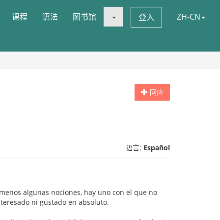
课程
语法
图书馆
ZH-CN
登入
回应
语言:
Español
al menos algunas nociones, hay uno con el que no
nteresado ni gustado en absoluto.