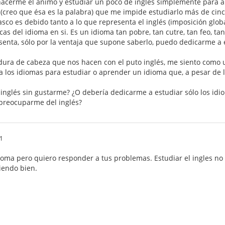
hacerme el ánimo y estudiar un poco de inglés simplemente para a
o (creo que ésa es la palabra) que me impide estudiarlo más de ci
co es debido tanto a lo que representa el inglés (imposición glob
icas del idioma en si. Es un idioma tan pobre, tan cutre, tan feo, t
senta, sólo por la ventaja que supone saberlo, puedo dedicarme a é
edura de cabeza que nos hacen con el puto inglés, me siento como
a los idiomas para estudiar o aprender un idioma que, a pesar de lo
 inglés sin gustarme? ¿O debería dedicarme a estudiar sólo los id
 preocuparme del inglés?
1
ioma pero quiero responder a tus problemas. Estudiar el ingles no
iendo bien.