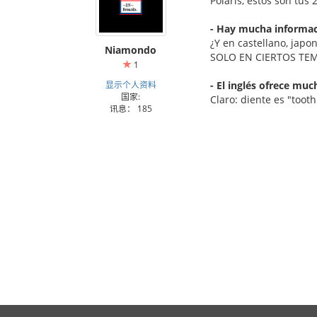
Polaris, estos son tus
- Hay mucha informaci
¿Y en castellano, japo
Niamondo
SOLO EN CIERTOS TEMAS
1
显示个人资料
- El inglés ofrece mu
国家:
Claro: diente es "tooth
讯息： 185