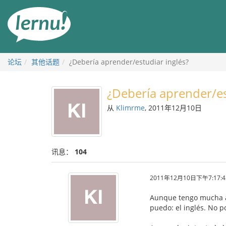
去
目
錄
頁
论坛
其他话题
¿Debería aprender/estudiar inglés?
¿Debería aprender/es
从
Klimrme
, 2011年12月10日
讯息：
104
2011年12月10日下午7:17:4
Aunque tengo mucha afi
puedo: el inglés. No p