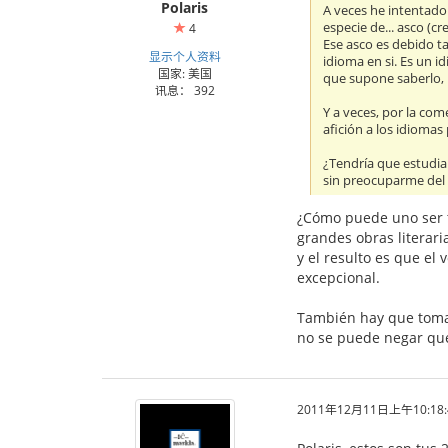
Polaris
A veces he intentado
especie de... asco (
4
Ese asco es debido ta
显示个人资料
idioma en si. Es un i
国家: 美国
que supone saberlo, 
讯息： 392
Y a veces, por la co
afición a los idiomas
¿Tendría que estudia
sin preocuparme del 
¿Cómo puede uno ser t
grandes obras literari
y el resulto es que el 
excepcional.
También hay que tomar
no se puede negar que
2011年12月11日上午10:18: