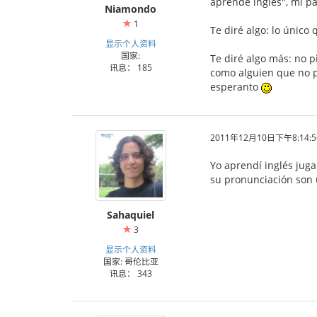
aprende inglés", mi pa
Niamondo
1
Te diré algo: lo único
显示个人资料
国家:
Te diré algo más: no 
讯息： 185
como alguien que no p
esperanto
2011年12月10日下午8:14:5
Yo aprendí inglés juga
su pronunciación son 
Sahaquiel
3
显示个人资料
国家: 哥伦比亚
讯息： 343