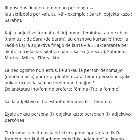
Ili posedas finajjon femininan per longa ‘–a’
(au skribebla per –ah, au ‘–â’ - exemple : Sarah, objekta kazo :
Sarahn).
Kaj la adjektivo formata el tiuj nomoi femininai au ne eblas
(tiam uzi : de Sara /de Sarah), au enshovu kurtan ‘e’ inter la
radiko kaj la adjektiva finajjo de kurta « a » , akcentante per
akuto la trielastan silabon tiam : Sárea (de Sara), Sabínea.
Mártea, Mílkea, Flórea, ktp.
La neologismo nun estus, ke ankau la person-denomajjo
(denominacio) por cziuj pli ofte uzatai femin-personoi logike
ankau ricevu la saman femininan finajjon !
Do anstatau ino/femino prefere: fémina (Fr.: la femme)
kaj la adjektivo el tio estanta: femínea (Fr.: féminin)
Egale ankau persona (f), objekta kazo: personan (f), adjektivo:
persónea
Tio krome substituas la ofte tro sqeme aperantain INO-
formoin, per kiuj el Adamo estig^his „Adamino“, el knabo