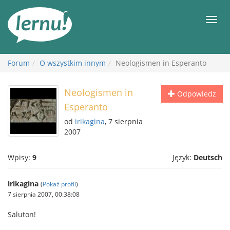
Więcej
Men
Forum
O wszystkim innym
Neologismen in Esperanto
Neologismen in
Odpowiedz
Esperanto
od
irikagina
, 7 sierpnia
2007
Wpisy:
9
Język:
Deutsch
irikagina
(
Pokaż profil
)
7 sierpnia 2007, 00:38:08
Saluton!