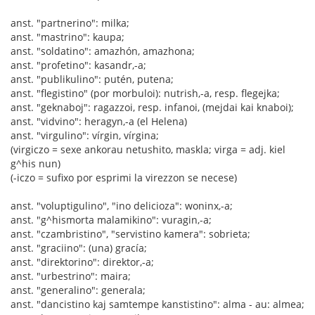
anst. "partnerino": milka;
anst. "mastrino": kaupa;
anst. "soldatino": amazhón, amazhona;
anst. "profetino": kasandr,-a;
anst. "publikulino": putén, putena;
anst. "flegistino" (por morbuloi): nutrish,-a, resp. flegejka;
anst. "geknaboj": ragazzoi, resp. infanoi, (mejdai kai knaboi);
anst. "vidvino": heragyn,-a (el Helena)
anst. "virgulino": vírgin, vírgina;
(virgiczo = sexe ankorau netushito, maskla; virga = adj. kiel
g^his nun)
(-iczo = sufixo por esprimi la virezzon se necese)
anst. "voluptigulino", "ino delicioza": woninx,-a;
anst. "g^hismorta malamikino": vuragin,-a;
anst. "czambristino", "servistino kamera": sobrieta;
anst. "graciino": (una) gracía;
anst. "direktorino": direktor,-a;
anst. "urbestrino": maira;
anst. "generalino": generala;
anst. "dancistino kaj samtempe kanstistino": alma - au: almea;