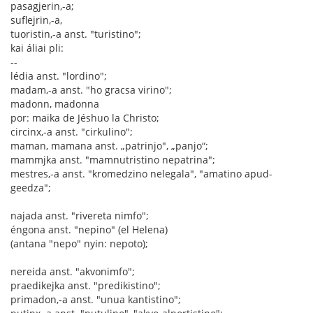
pasagjerin,-a;
suflejrin,-a,
tuoristin,-a anst. "turistino";
kai áliai pli:
--
lédia anst. "lordino";
madam,-a anst. "ho gracsa virino";
madonn, madonna
por: maika de Jéshuo la Christo;
circinx,-a anst. "cirkulino";
maman, mamana anst. „patrinjo", „panjo“;
mammjka anst. "mamnutristino nepatrina";
mestres,-a anst. "kromedzino nelegala", "amatino apud-
geedza";
najada anst. "rivereta nimfo";
éngona anst. "nepino" (el Helena)
(antana "nepo" nyin: nepoto);
nereida anst. "akvonimfo";
praedikejka anst. "predikistino";
primadon,-a anst. "unua kantistino";