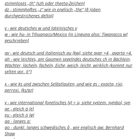
stimmloses „th“ [szh oder theeta-Zeichen]
dz - stimmhaftes „z“ wie in englisch „the“ [ð (oben
durchgestrichenes delta)]
v - wie deutsches w und lateinisches v
w - wie hu- in Tihuanaco/Mexico [in Linguna also: Tiwanacco w]
geschrieben]
qv - wie deutsch und italienisch qu [kw], siehe qvar =4 , qvarta =4.
qh - wie leichtes, am Gaumen segelndes deutsches ch in Bächlein,
Wächter, lächeln, fächeln, Eiche, weich, leicht, wirklich (kommt nur
selten vor. [j°]
x - wie ks und zwischen Selbstlauten, und wie gs : exacta, rixi,
perrexi. [ks/gz]
y - wie international fonetisches [y] = ü, siehe system. symbol, syn
ae - gleich ä [e]
eu - gleich ö [ø]
aa - langes a:
ao - dunkl. langes schwedisches å , wie englisch aw: Bernhard
Shaw