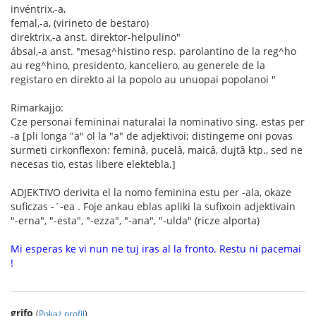
invéntrix,-a,
femal,-a, (virineto de bestaro)
direktrix,-a anst. direktor-helpulino"
ábsal,-a anst. "mesag^histino resp. parolantino de la reg^ho
au reg^hino, presidento, kanceliero, au generele de la
registaro en direkto al la popolo au unuopai popolanoi "
Rimarkajjo:
Cze personai femininai naturalai la nominativo sing. estas per
-a [pli longa "a" ol la "a" de adjektivoi; distingeme oni povas
surmeti cirkonflexon: feminâ, pucelâ, maicâ, dujtâ ktp., sed ne
necesas tio, estas libere elektebla.]
ADJEKTIVO derivita el la nomo feminina estu per -ala, okaze
suficzas -´-ea . Foje ankau eblas apliki la sufixoin adjektivain
"-erna", "-esta", "-ezza", "-ana", "-ulda" (ricze alporta)
Mi esperas ke vi nun ne tuj iras al la fronto. Restu ni pacemai
!
grifo
(
Pokaż profil
)