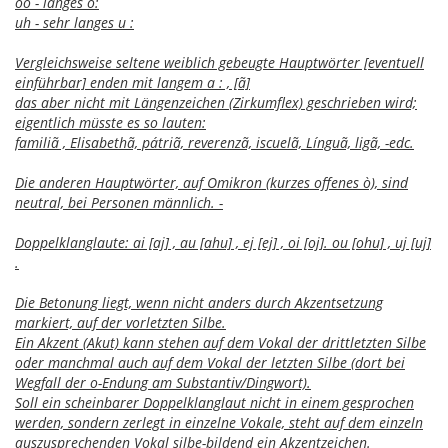
oo - langes o:
uh - sehr langes u :
Vergleichsweise seltene weiblich gebeugte Hauptwörter [eventuell
einführbar] enden mit langem a : , [ã]
das aber nicht mit Längenzeichen (Zirkumflex) geschrieben wird;
eigentlich müsste es so lauten:
familiã , Elisabethã, pátriã, reverenzã, iscuelã, Línguã, ligã, -edc.
Die anderen Hauptwörter, auf Omikron (kurzes offenes ò), sind
neutral, bei Personen männlich. -
Doppelklanglaute: ai [aj] , au [ahu] , ej [ej] , oi [oj]. ou [ohu] , uj [uj]
.
Die Betonung liegt, wenn nicht anders durch Akzentsetzung
markiert, auf der vorletzten Silbe.
Ein Akzent (Akut) kann stehen auf dem Vokal der drittletzten Silbe
oder manchmal auch auf dem Vokal der letzten Silbe (dort bei
Wegfall der o-Endung am Substantiv/Dingwort).
Soll ein scheinbarer Doppelklanglaut nicht in einem gesprochen
werden, sondern zerlegt in einzelne Vokale, steht auf dem einzeln
auszusprechenden Vokal silbe-bildend ein Akzentzeichen.