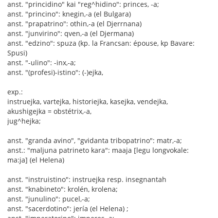
anst. "princidino" kai "reg^hidino": princes, -a;
anst. "princino": knegin,-a (el Bulgara)
anst. "prapatrino": othin,-a (el Djerrnana)
anst. "junvirino": qven,-a (el Djermana)
anst. "edzino": spuza (kp. la Francsan: épouse, kp Bavare:
Spusi)
anst. "-ulino": -inx,-a;
anst. "(profesi)-istino": (-)ejka,
exp.:
instruejka, vartejka, historiejka, kasejka, vendejka,
akushigejka = obstétrix,-a,
jug^hejka;
anst. "granda avino", "gvidanta tribopatrino": matr,-a;
anst.: "maljuna patrineto kara": maaja [legu longvokale:
ma:ja] (el Helena)
anst. "instruistino": instruejka resp. insegnantah
anst. "knabineto": krolén, krolena;
anst. "junulino": pucel,-a;
anst. "sacerdotino": jería (el Helena) ;