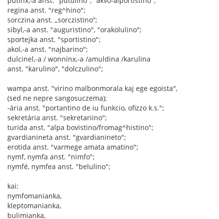
putinx,-a anst. "putulino", "akvo-alportistino";
regina anst. "reg^hino";
sorczina anst. „sorczistino“;
sibyl,-a anst. "auguristino", "orakolulino";
sportejka anst. "sportistino";
akol,-a anst. "najbarino";
dulcinel,-a / wonninx,-a /amuldina /karulina
anst. "karulino", "dolczulino";
wampa anst. "virino malbonmorala kaj ege egoista",
(sed ne nepre sangosuczema);
-ária anst. "portantino de iu funkcio, ofizzo k.s.";
sekretária anst. "sekretariino";
turida anst. "alpa bovistino/fromag^histino";
gvardianineta anst. "gvardianineto";
erotida anst. "varmege amata amatino";
nymf, nymfa anst. "nimfo";
nymfé, nymfea anst. "belulino";
kai:
nymfomanianka,
kleptomanianka,
bulimianka,