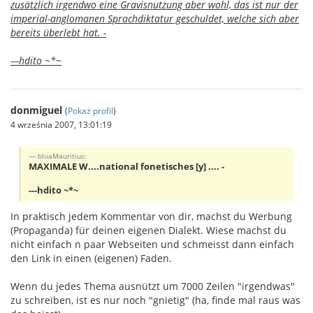
zusätzlich irgendwo eine Gravisnutzung aber wohl, das ist nur der
imperial-anglomanen Sprachdiktatur geschuldet, welche sich aber
bereits überlebt hat. -
---hdito ~*~
donmiguel
(
Pokaż profil
)
4 września 2007, 13:01:19
bluaMauritius:
MAXIMALE W....national fonetisches [y] .... -
---hdito ~*~
In praktisch jedem Kommentar von dir, machst du Werbung
(Propaganda) für deinen eigenen Dialekt. Wiese machst du
nicht einfach n paar Webseiten und schmeisst dann einfach
den Link in einen (eigenen) Faden.
Wenn du jedes Thema ausnützt um 7000 Zeilen "irgendwas"
zu schreiben, ist es nur noch "gnietig" (ha, finde mal raus was