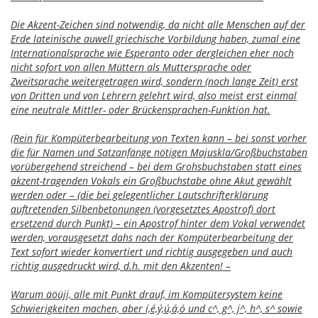
Die Akzent-Zeichen sind notwendig, da nicht alle Menschen auf der
Erde lateinische auwell griechische Vorbildung haben, zumal eine
Internationalsprache wie Esperanto oder dergleichen eher noch
nicht sofort von allen Müttern als Muttersprache oder
Zweitsprache weitergetragen wird, sondern (noch lange Zeit) erst
von Dritten und von Lehrern gelehrt wird, also meist erst einmal
eine neutrale Mittler- oder Brückensprachen-Funktion hat.
(Rein für Kompüterbearbeitung von Texten kann – bei sonst vorher
die für Namen und Satzanfänge nötigen Majuskla/Großbuchstaben
vorübergehend streichend – bei dem Grohsbuchstaben statt eines
akzent-tragenden Vokals ein Großbuchstabe ohne Akut gewählt
werden oder – (die bei gelegentlicher Lautschrifterklärung
auftretenden Silbenbetonungen (vorgesetztes Apostrof) dort
ersetzend durch Punkt) – ein Apostrof hinter dem Vokal verwendet
werden, vorausgesetzt dahs nach der Kompüterbearbeitung der
Text sofort wieder konvertiert und richtig ausgegeben und auch
richtig ausgedruckt wird, d.h. mit den Akzenten! –
Warum äöüji, alle mit Punkt drauf, im Kompütersystem keine
Schwierigkeiten machen, aber í,é,ý,ú,á,ó und c^, g^, j^, h^, s^ sowie