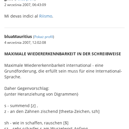
2 września 2007, 06:43:09
Mi devas indici al
Riismo
.
bluaMauritius
(
Pokaż profil
)
4 września 2007, 12:02:08
MAXIMALE WIEDERERKENNBARKEIT IN DER SCHREIBWEISE
Maximale Wiedererkennbarkeit international - eine
Grundforderung, die erfüllt sein muss für eine International-
Sprache.
Daher Gegenvorschlag:
{unter Heranziehung von Digrammen}
s - summend [z] ,
z - an den Zähnen zischend [theeta-Zeichen, szh]
sh - wie in schaffen, rauschen [$]
sz – sehr scharfes s am Wurzelwort-Anfang