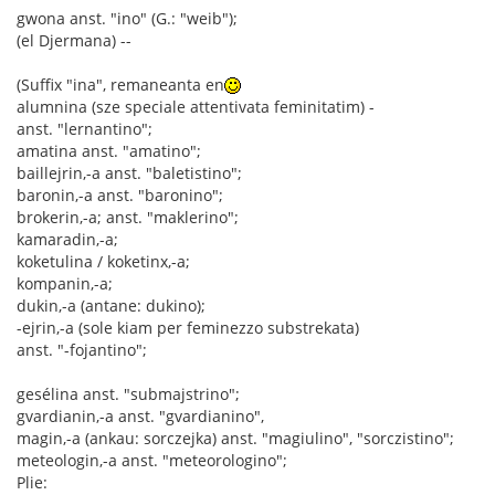
gwona anst. "ino" (G.: "weib");
(el Djermana) --
(Suffix "ina", remaneanta en
alumnina (sze speciale attentivata feminitatim) -
anst. "lernantino";
amatina anst. "amatino";
baillejrin,-a anst. "baletistino";
baronin,-a anst. "baronino";
brokerin,-a; anst. "maklerino";
kamaradin,-a;
koketulina / koketinx,-a;
kompanin,-a;
dukin,-a (antane: dukino);
-ejrin,-a (sole kiam per feminezzo substrekata)
anst. "-fojantino";
gesélina anst. "submajstrino";
gvardianin,-a anst. "gvardianino",
magin,-a (ankau: sorczejka) anst. "magiulino", "sorczistino";
meteologin,-a anst. "meteorologino";
Plie: