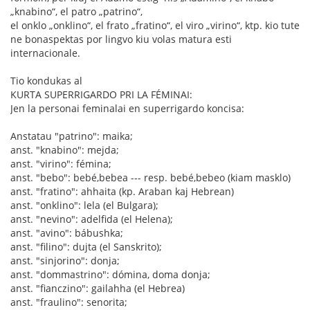
„knabino“, el patro „patrino“,
el onklo „onklino“, el frato „fratino“, el viro „virino“, ktp. kio tute
ne bonaspektas por lingvo kiu volas matura esti
internacionale.
Tio kondukas al
KURTA SUPERRIGARDO PRI LA FÉMINAI:
Jen la personai feminalai en superrigardo koncisa:
Anstatau "patrino": maika;
anst. "knabino": mejda;
anst. "virino": fémina;
anst. "bebo": bebé,bebea --- resp. bebé,bebeo (kiam masklo)
anst. "fratino": ahhaita (kp. Araban kaj Hebrean)
anst. "onklino": lela (el Bulgara);
anst. "nevino": adelfida (el Helena);
anst. "avino": bábushka;
anst. "filino": dujta (el Sanskrito);
anst. "sinjorino": donja;
anst. "dommastrino": dómina, doma donja;
anst. "fianczino": gailahha (el Hebrea)
anst. "fraulino": senorita;