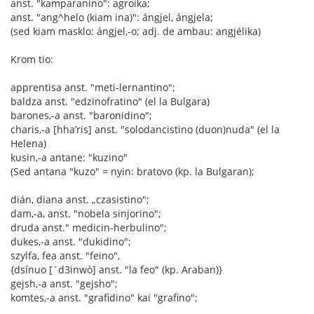
anst. "kamparanino": agroika;
anst. "ang^helo (kiam ina)": ángjel, ángjela;
(sed kiam masklo: ángjel,-o; adj. de ambau: angjélika)
Krom tio:
apprentisa anst. "meti-lernantino";
baldza anst. "edzinofratino" (el la Bulgara)
barones,-a anst. "baronidino";
charis,-a [hha’ris] anst. "solodancistino (duon)nuda" (el la
Helena)
kusin,-a antane: "kuzino"
(Sed antana "kuzo" = nyin: bratovo (kp. la Bulgaran);
dián, diana anst. „czasistino";
dam,-a, anst. "nobela sinjorino";
druda anst." medicin-herbulino";
dukes,-a anst. "dukidino";
szylfa, fea anst. "feino",
{dsínuo [´d3inwò] anst. "la feo" (kp. Araban)}
gejsh,-a anst. "gejsho";
komtes,-a anst. "grafidino" kai "grafino";