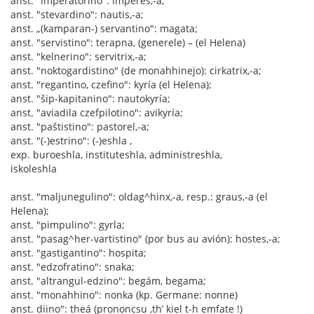
anst. "imperatorino": imperes,-a;
anst. "stevardino": nautis,-a;
anst. „(kamparan-) servantino": magata;
anst. "servistino": terapna, (generele) – (el Helena)
anst. "kelnerino": servitrix,-a;
anst. "noktogardistino" (de monahhinejo): cirkatrix,-a;
anst. "regantino, czefino": kyría (el Helena);
anst. "šip-kapitanino": nautokyría;
anst. "aviadila czefpilotino": avikyría;
anst. "paštistino": pastorel,-a;
anst. "(-)estrino": (-)eshla ,
exp. buroeshla, instituteshla, administreshla,
iskoleshla
anst. "maljunegulino": oldag^hinx,-a, resp.: graus,-a (el
Helena);
anst. "pimpulino": gyrla;
anst. "pasag^her-vartistino" (por bus au avión): hostes,-a;
anst. "gastigantino": hospita;
anst. "edzofratino": snaka;
anst. "altrangul-edzino": begám, begama;
anst. "monahhino": nonka (kp. Germane: nonne)
anst. diino": theá (prononcsu ‚th’ kiel t-h emfate !)