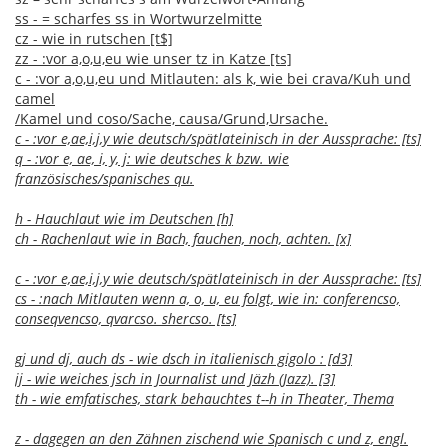
ss - = scharfes ss in Wortwurzelmitte
cz - wie in rutschen [t$]
zz - :vor a,o,u,eu wie unser tz in Katze [ts]
c - :vor a,o,u,eu und Mitlauten: als k, wie bei crava/Kuh und
camel
/Kamel und coso/Sache, causa/Grund,Ursache.
c - :vor e,ae,i,j,y wie deutsch/spätlateinisch in der Aussprache: [ts]
q - :vor e, ae, i, y, j: wie deutsches k bzw. wie
französisches/spanisches qu.
h - Hauchlaut wie im Deutschen [h]
ch - Rachenlaut wie in Bach, fauchen, noch, achten. [x]
c - :vor e,ae,i,j,y wie deutsch/spätlateinisch in der Aussprache: [ts]
cs - :nach Mitlauten wenn a, o, u, eu folgt, wie in: conferencso,
conseqvencso, qvarcso. shercso. [ts]
gj und dj, auch ds - wie dsch in italienisch gigolo : [d3]
jj - wie weiches jsch in Journalist und Jäzh (Jazz). [3]
th - wie emfatisches, stark behauchtes t--h in Theater, Thema
z - dagegen an den Zähnen zischend wie Spanisch c und z, engl.