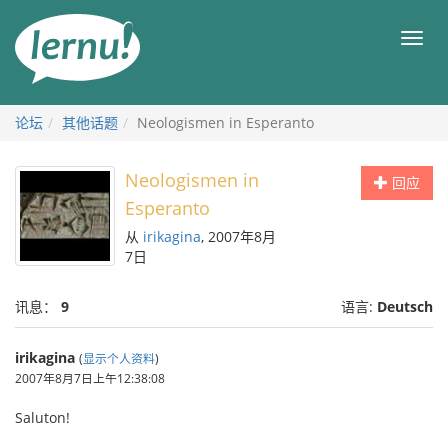
去
目
目
錄
录
頁
论坛
其他话题
Neologismen in Esperanto
Neologismen in
回应
Esperanto
从
irikagina
, 2007年8月
7日
讯息：
9
语言:
Deutsch
irikagina
(
显示个人资料
)
2007年8月7日上午12:38:08
Saluton!