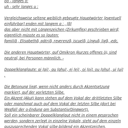
oo - langes o:
uh - sehr langes u :
Vergleichsweise seltene weiblich gebeugte Hauptwörter [eventuell
einführbar] enden mit langem a : , [ã]
das aber nicht mit Längenzeichen (Zirkumflex) geschrieben wird;
eigentlich müsste es so lauten:
familiã , Elisabethã, pátriã, reverenzã, iscuelã, Línguã, ligã, -edc.
Die anderen Hauptwörter, auf Omikron (kurzes offenes ò), sind
neutral, bei Personen männlich. -
Doppelklanglaute: ai [aj] , au [ahu] , ej [ej] , oi [oj]. ou [ohu] , uj [uj]
.
Die Betonung liegt, wenn nicht anders durch Akzentsetzung
markiert, auf der vorletzten Silbe.
Ein Akzent (Akut) kann stehen auf dem Vokal der drittletzten Silbe
oder manchmal auch auf dem Vokal der letzten Silbe (dort bei
Wegfall der o-Endung am Substantiv/Dingwort).
Soll ein scheinbarer Doppelklanglaut nicht in einem gesprochen
werden, sondern zerlegt in einzelne Vokale, steht auf dem einzeln
auszusprechenden Vokal silbe-bildend ein Akzentzeichen.