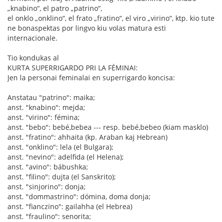
„knabino“, el patro „patrino“,
el onklo „onklino“, el frato „fratino“, el viro „virino“, ktp. kio tute
ne bonaspektas por lingvo kiu volas matura esti
internacionale.
Tio kondukas al
KURTA SUPERRIGARDO PRI LA FÉMINAI:
Jen la personai feminalai en superrigardo koncisa:
Anstatau "patrino": maika;
anst. "knabino": mejda;
anst. "virino": fémina;
anst. "bebo": bebé,bebea --- resp. bebé,bebeo (kiam masklo)
anst. "fratino": ahhaita (kp. Araban kaj Hebrean)
anst. "onklino": lela (el Bulgara);
anst. "nevino": adelfida (el Helena);
anst. "avino": bábushka;
anst. "filino": dujta (el Sanskrito);
anst. "sinjorino": donja;
anst. "dommastrino": dómina, doma donja;
anst. "fianczino": gailahha (el Hebrea)
anst. "fraulino": senorita;