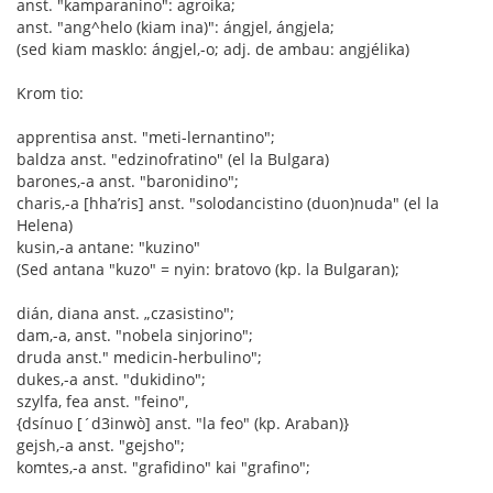
anst. "kamparanino": agroika;
anst. "ang^helo (kiam ina)": ángjel, ángjela;
(sed kiam masklo: ángjel,-o; adj. de ambau: angjélika)
Krom tio:
apprentisa anst. "meti-lernantino";
baldza anst. "edzinofratino" (el la Bulgara)
barones,-a anst. "baronidino";
charis,-a [hha’ris] anst. "solodancistino (duon)nuda" (el la
Helena)
kusin,-a antane: "kuzino"
(Sed antana "kuzo" = nyin: bratovo (kp. la Bulgaran);
dián, diana anst. „czasistino";
dam,-a, anst. "nobela sinjorino";
druda anst." medicin-herbulino";
dukes,-a anst. "dukidino";
szylfa, fea anst. "feino",
{dsínuo [´d3inwò] anst. "la feo" (kp. Araban)}
gejsh,-a anst. "gejsho";
komtes,-a anst. "grafidino" kai "grafino";