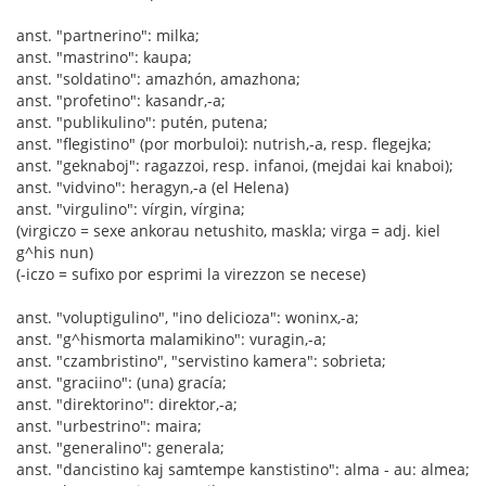
anst. "partnerino": milka;
anst. "mastrino": kaupa;
anst. "soldatino": amazhón, amazhona;
anst. "profetino": kasandr,-a;
anst. "publikulino": putén, putena;
anst. "flegistino" (por morbuloi): nutrish,-a, resp. flegejka;
anst. "geknaboj": ragazzoi, resp. infanoi, (mejdai kai knaboi);
anst. "vidvino": heragyn,-a (el Helena)
anst. "virgulino": vírgin, vírgina;
(virgiczo = sexe ankorau netushito, maskla; virga = adj. kiel
g^his nun)
(-iczo = sufixo por esprimi la virezzon se necese)
anst. "voluptigulino", "ino delicioza": woninx,-a;
anst. "g^hismorta malamikino": vuragin,-a;
anst. "czambristino", "servistino kamera": sobrieta;
anst. "graciino": (una) gracía;
anst. "direktorino": direktor,-a;
anst. "urbestrino": maira;
anst. "generalino": generala;
anst. "dancistino kaj samtempe kanstistino": alma - au: almea;