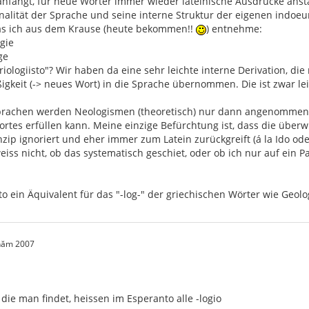
nfängt, für neue Wörter immer wieder lateinische Ausdrücke anst
onalität der Sprache und seine interne Struktur der eigenen indoe
 das ich aus dem Krause (heute bekommen!!
) entnehme:
ogie
ge
riologiisto"? Wir haben da eine sehr leichte interne Derivation, die
keit (-> neues Wort) in die Sprache übernommen. Die ist zwar leicht
 Sprachen werden Neologismen (theoretisch) nur dann angenommen
rtes erfüllen kann. Meine einzige Befürchtung ist, dass die übe
zip ignoriert und eher immer zum Latein zurückgreift (á la Ido oder
weiss nicht, ob das systematisch geschiet, oder ob ich nur auf ei
to ein Äquivalent für das "-log-" der griechischen Wörter wie Geologi
 năm 2007
 die man findet, heissen im Esperanto alle -logio