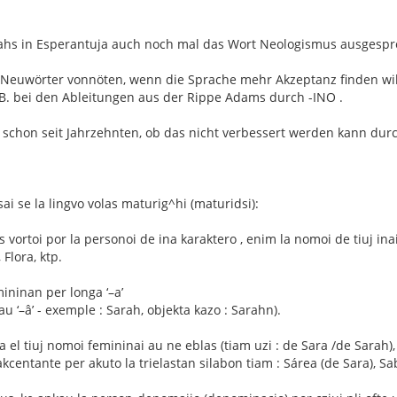
, dahs in Esperantuja auch noch mal das Wort Neologismus ausgespr
 Neuwörter vonnöten, wenn die Sprache mehr Akzeptanz finden wi
z.B. bei den Ableitungen aus der Rippe Adams durch -INO .
en schon seit Jahrzehnten, ob das nicht verbessert werden kann du
ai se la lingvo volas maturig^hi (maturidsi):
vortoi por la personoi de ina karaktero , enim la nomoi de tiuj inai
 Flora, ktp.
mininan per longa ‘–a’
au ‘–â’ - exemple : Sarah, objekta kazo : Sarahn).
a el tiuj nomoi femininai au ne eblas (tiam uzi : de Sara /de Sarah), 
, akcentante per akuto la trielastan silabon tiam : Sárea (de Sara), Sa