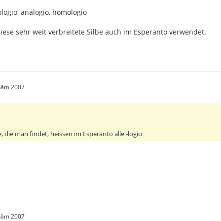
ologio, analogio, homologio
diese sehr weit verbreitete Silbe auch im Esperanto verwendet.
 năm 2007
e, die man findet, heissen im Esperanto alle -logio
 năm 2007