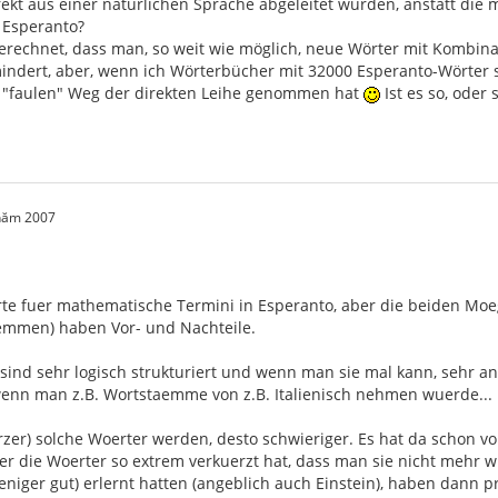
rekt aus einer natürlichen Sprache abgeleitet wurden, anstatt die mi
 Esperanto?
gerechnet, dass man, so weit wie möglich, neue Wörter mit Kombin
dert, aber, wenn ich Wörterbücher mit 32000 Esperanto-Wörter s
n "faulen" Weg der direkten Leihe genommen hat
Ist es so, oder 
 năm 2007
rte fuer mathematische Termini in Esperanto, aber die beiden Moegl
mmen) haben Vor- und Nachteile.
. sind sehr logisch strukturiert und wenn man sie mal kann, sehr 
 wenn man z.B. Wortstaemme von z.B. Italienisch nehmen wuerde...
rzer) solche Woerter werden, desto schwieriger. Es hat da schon v
r die Woerter so extrem verkuerzt hat, dass man sie nicht mehr wi
niger gut) erlernt hatten (angeblich auch Einstein), haben dann p