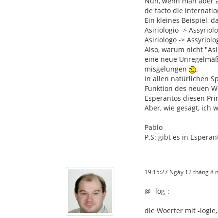
Nun, wenn man aber a
de facto die internati
Ein kleines Beispiel,
Asiriologio -> Assyriol
Asiriologo -> Assyriolo
Also, warum nicht "Asi
eine neue Unregelmäßig
misgelungen
.
In allen natürlichen
Funktion des neuen Wo
Esperantos diesen Prin
Aber, wie gesagt, ich 
Pablo
P.S: gibt es in Esperan
19:15:27 Ngày 12 tháng 8
@ -log-:
die Woerter mit -logie,