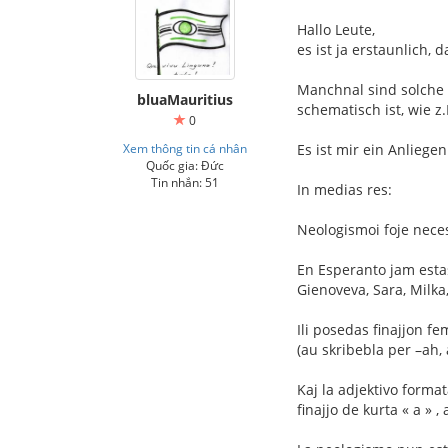
Hallo Leute,
es ist ja erstaunlich
Manchnal sind solche
bluaMauritius
schematisch ist, wie 
0
Xem thông tin cá nhân
Es ist mir ein Anlieg
Quốc gia: Đức
Tin nhắn: 51
In medias res:
Neologismoi foje neces
En Esperanto jam estas 
Gienoveva, Sara, Milka,
Ili posedas finajjon fe
(au skribebla per –ah, 
Kaj la adjektivo format
finajjo de kurta « a » 