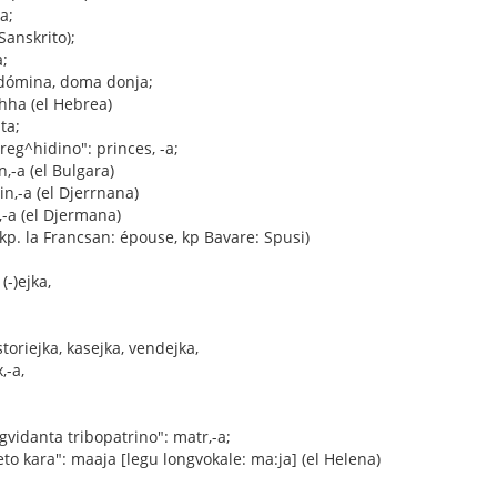
a;
 Sanskrito);
a;
 dómina, doma donja;
ahha (el Hebrea)
ta;
"reg^hidino": princes, -a;
n,-a (el Bulgara)
in,-a (el Djerrnana)
,-a (el Djermana)
(kp. la Francsan: épouse, kp Bavare: Spusi)
(-)ejka,
storiejka, kasejka, vendejka,
,-a,
gvidanta tribopatrino": matr,-a;
eto kara": maaja [legu longvokale: ma:ja] (el Helena)