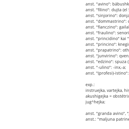
anst. "avino": bábushk
anst. "filino": dujta (el
anst. "sinjorino": donj
anst. "dommastrino":
anst. "fianczino": gail
anst. "fraulino": senori
anst. "princidino" kai 
anst. "princino": knegi
anst. "prapatrino": oth
anst. "junvirino": qven
anst. "edzino": spuza 
anst. "-ulino": -inx,-a;
anst. "(profesi)-istino": 
exp.:
instruejka, vartejka, hi
akushigejka = obstétrix
jug^hejka;
anst. "granda avino", "
anst.: "maljuna patrin