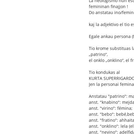
La neologismo nun estu
femininan finajjon !
Do anstatau ino/femino
kaj la adjektivo el tio 
Egale ankau persona (f
Tio krome substituas l
„patrino“,
el onklo „onklino“, el f
Tio kondukas al
KURTA SUPERRIGARDO 
Jen la personai femina
Anstatau "patrino": ma
anst. "knabino": mejda
anst. "virino": fémina;
anst. "bebo": bebé,be
anst. "fratino": ahhai
anst. "onklino": lela (e
anst. "nevino": adelfid