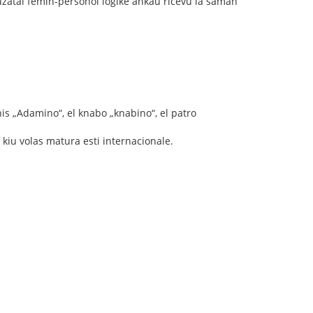
uzatai femin-personoi logike ankau ricevu la saman
is „Adamino“, el knabo „knabino“, el patro
vo kiu volas matura esti internacionale.