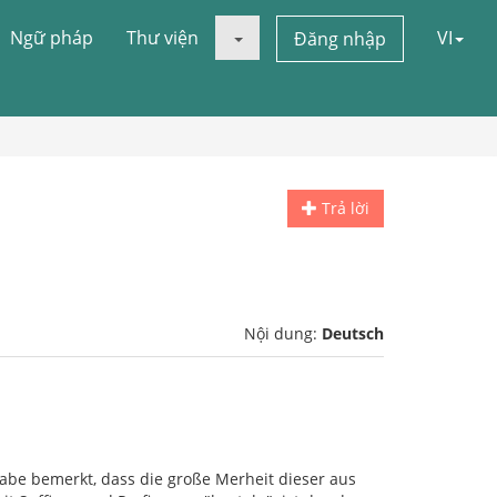
Ngữ pháp
Thư viện
VI
Đăng nhập
Trả lời
Nội dung:
Deutsch
abe bemerkt, dass die große Merheit dieser aus