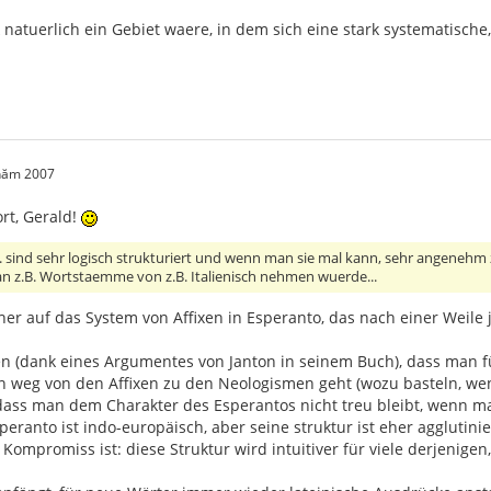
natuerlich ein Gebiet waere, in dem sich eine stark systematische,
 năm 2007
rt, Gerald!
B. sind sehr logisch strukturiert und wenn man sie mal kann, sehr angenehm 
n z.B. Wortstaemme von z.B. Italienisch nehmen wuerde...
her auf das System von Affixen in Esperanto, das nach einer Weile
hen (dank eines Argumentes von Janton in seinem Buch), dass man 
en weg von den Affixen zu den Neologismen geht (wozu basteln, wen
, dass man dem Charakter des Esperantos nicht treu bleibt, wenn ma
eranto ist indo-europäisch, aber seine struktur ist eher agglutini
 Kompromiss ist: diese Struktur wird intuitiver für viele derjenig