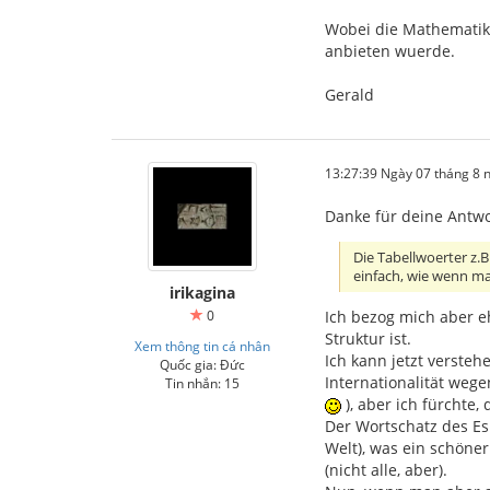
Wobei die Mathematik 
anbieten wuerde.
Gerald
13:27:39 Ngày 07 tháng 8
Danke für deine Antwo
Die Tabellwoerter z.
einfach, wie wenn ma
irikagina
Ich bezog mich aber e
0
Struktur ist.
Xem thông tin cá nhân
Ich kann jetzt verste
Quốc gia: Đức
Internationalität weg
Tin nhắn: 15
), aber ich fürchte
Der Wortschatz des Esp
Welt), was ein schöner
(nicht alle, aber).