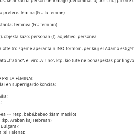
s, ke ankau la person-denomajjo (denominacio) por cziuj pli ofte 
 prefere: fémina (Fr.: la femme)
estanta: femínea (Fr.: féminin)
), objekta kazo: personan (f), adjektivo: persónea
a ofte tro sqeme aperantain INO-formoin, per kiuj el Adamo estig^h
rato „fratino“, el viro „virino“, ktp. kio tute ne bonaspektas por ling
PRI LA FÉMINAI:
lai en superrigardo koncisa:
ika;
;
bea --- resp. bebé,bebeo (kiam masklo)
ta (kp. Araban kaj Hebrean)
l Bulgara);
a (el Helena);