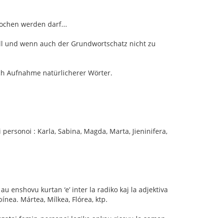
ochen werden darf...
ll und wenn auch der Grundwortschatz nicht zu
rch Aufnahme natürlicherer Wörter.
 personoi : Karla, Sabina, Magda, Marta, Jieninifera,
au enshovu kurtan ‘e’ inter la radiko kaj la adjektiva
bínea. Mártea, Mílkea, Flórea, ktp.