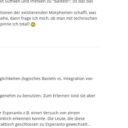
t Suffixen und Prefixen zu "basteln": ist das das
ationen der existierenden Morphemen schafft, was
ehe, dann frage ich mich, ob man mit technischen
spinne ich total?
ichkeiten (logisches Basteln vs. Integration von
angenehm zu benutzen. Zum Erlernen sind sie aber
or Esperanto z.B. einen Versuch von einem
rklich erkennen konnte. Die Leute, die diese
raktisch geschlossen zu Esperanto gewechselt...