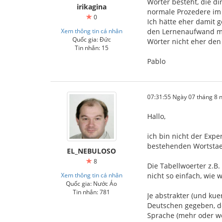
Wörter besteht, die di
irikagina
normale Prozedere im
0
Ich hätte eher damit 
Xem thông tin cá nhân
den Lernenaufwand min
Quốc gia: Đức
Wörter nicht eher de
Tin nhắn: 15
Pablo
07:31:55 Ngày 07 tháng 8
Hallo,
ich bin nicht der Expe
bestehenden Wortstae
EL_NEBULOSO
8
Die Tabellwoerter z.B
Xem thông tin cá nhân
nicht so einfach, wie
Quốc gia: Nước Áo
Tin nhắn: 781
Je abstrakter (und kue
Deutschen gegeben, de
Sprache (mehr oder we