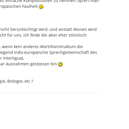
att einfache Kompositionen zu nehmen, opfert man
uropäischen Faulheit
.
 nicht berücksichtigt wird, und anstatt dessen wird
 für uns, ich finde die aber eher stilistisch
, wenn kein anderes Wort/Konstruktum die
rwiegend indo-europäische Sprechgemeinschaft des
 Interligua).
n Paar Ausnahmen gestossen bin
e, Biologie, etc.?