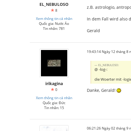
EL_NEBULOSO
z.B. astrologio, antrop
8
Xem thông tin cá nhân
In dem Fall wird also 
Quốc gia: Nước Áo
Tin nhắn: 781
Gerald
19:43:14 Ngày 12 tháng 8
EL_NEBULOSO:
@ -log-:
die Woerter mit -logi
irikagina
0
Danke, Gerald!
Xem thông tin cá nhân
Quốc gia: Đức
Tin nhắn: 15
06:21:26 Ngày 02 tháng 9