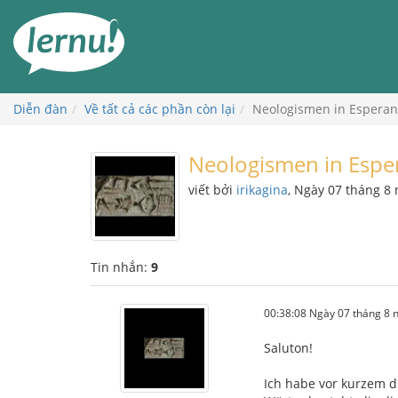
Đi
đến
phần
nội
dung
Diễn đàn
Về tất cả các phần còn lại
Neologismen in Esperan
Neologismen in Espe
viết bởi
irikagina
, Ngày 07 tháng 8
Tin nhắn:
9
00:38:08 Ngày 07 tháng 8
Saluton!
Ich habe vor kurzem d