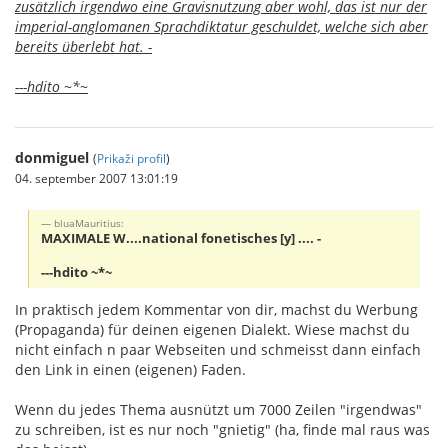
zusätzlich irgendwo eine Gravisnutzung aber wohl, das ist nur der
imperial-anglomanen Sprachdiktatur geschuldet, welche sich aber
bereits überlebt hat. -
---hdito ~*~
donmiguel
(
Prikaži profil
)
04. september 2007 13:01:19
bluaMauritius:
MAXIMALE W....national fonetisches [y] .... -
---hdito ~*~
In praktisch jedem Kommentar von dir, machst du Werbung
(Propaganda) für deinen eigenen Dialekt. Wiese machst du
nicht einfach n paar Webseiten und schmeisst dann einfach
den Link in einen (eigenen) Faden.
Wenn du jedes Thema ausnützt um 7000 Zeilen "irgendwas"
zu schreiben, ist es nur noch "gnietig" (ha, finde mal raus was