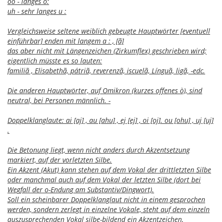
oo - langes o:
uh - sehr langes u :
Vergleichsweise seltene weiblich gebeugte Hauptwörter [eventuell
einführbar] enden mit langem a : , [ã]
das aber nicht mit Längenzeichen (Zirkumflex) geschrieben wird;
eigentlich müsste es so lauten:
familiã , Elisabethã, pátriã, reverenzã, iscuelã, Línguã, ligã, -edc.
Die anderen Hauptwörter, auf Omikron (kurzes offenes ò), sind
neutral, bei Personen männlich. -
Doppelklanglaute: ai [aj] , au [ahu] , ej [ej] , oi [oj]. ou [ohu] , uj [uj]
.
Die Betonung liegt, wenn nicht anders durch Akzentsetzung
markiert, auf der vorletzten Silbe.
Ein Akzent (Akut) kann stehen auf dem Vokal der drittletzten Silbe
oder manchmal auch auf dem Vokal der letzten Silbe (dort bei
Wegfall der o-Endung am Substantiv/Dingwort).
Soll ein scheinbarer Doppelklanglaut nicht in einem gesprochen
werden, sondern zerlegt in einzelne Vokale, steht auf dem einzeln
auszusprechenden Vokal silbe-bildend ein Akzentzeichen.