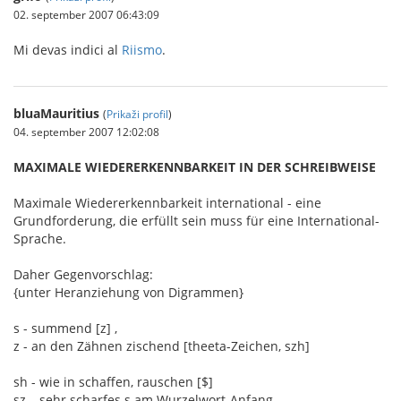
02. september 2007 06:43:09
Mi devas indici al
Riismo
.
bluaMauritius
(
Prikaži profil
)
04. september 2007 12:02:08
MAXIMALE WIEDERERKENNBARKEIT IN DER SCHREIBWEISE
Maximale Wiedererkennbarkeit international - eine
Grundforderung, die erfüllt sein muss für eine International-
Sprache.
Daher Gegenvorschlag:
{unter Heranziehung von Digrammen}
s - summend [z] ,
z - an den Zähnen zischend [theeta-Zeichen, szh]
sh - wie in schaffen, rauschen [$]
sz – sehr scharfes s am Wurzelwort-Anfang