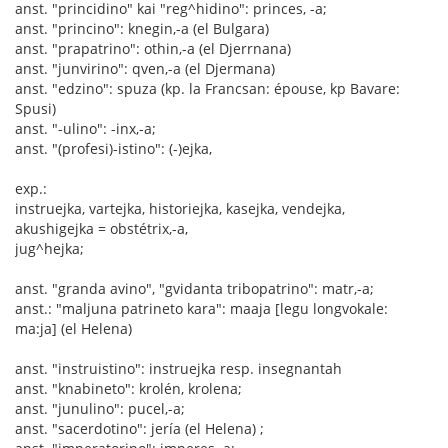
anst. "princidino" kai "reg^hidino": princes, -a;
anst. "princino": knegin,-a (el Bulgara)
anst. "prapatrino": othin,-a (el Djerrnana)
anst. "junvirino": qven,-a (el Djermana)
anst. "edzino": spuza (kp. la Francsan: épouse, kp Bavare:
Spusi)
anst. "-ulino": -inx,-a;
anst. "(profesi)-istino": (-)ejka,
exp.:
instruejka, vartejka, historiejka, kasejka, vendejka,
akushigejka = obstétrix,-a,
jug^hejka;
anst. "granda avino", "gvidanta tribopatrino": matr,-a;
anst.: "maljuna patrineto kara": maaja [legu longvokale:
ma:ja] (el Helena)
anst. "instruistino": instruejka resp. insegnantah
anst. "knabineto": krolén, krolena;
anst. "junulino": pucel,-a;
anst. "sacerdotino": jería (el Helena) ;