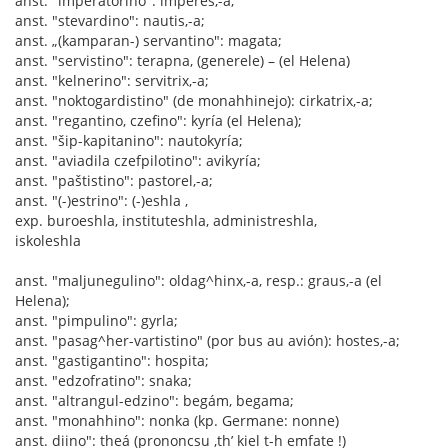
anst. "imperatorino": imperes,-a;
anst. "stevardino": nautis,-a;
anst. „(kamparan-) servantino": magata;
anst. "servistino": terapna, (generele) – (el Helena)
anst. "kelnerino": servitrix,-a;
anst. "noktogardistino" (de monahhinejo): cirkatrix,-a;
anst. "regantino, czefino": kyría (el Helena);
anst. "šip-kapitanino": nautokyría;
anst. "aviadila czefpilotino": avikyría;
anst. "paštistino": pastorel,-a;
anst. "(-)estrino": (-)eshla ,
exp. buroeshla, instituteshla, administreshla,
iskoleshla
anst. "maljunegulino": oldag^hinx,-a, resp.: graus,-a (el
Helena);
anst. "pimpulino": gyrla;
anst. "pasag^her-vartistino" (por bus au avión): hostes,-a;
anst. "gastigantino": hospita;
anst. "edzofratino": snaka;
anst. "altrangul-edzino": begám, begama;
anst. "monahhino": nonka (kp. Germane: nonne)
anst. diino": theá (prononcsu ‚th’ kiel t-h emfate !)