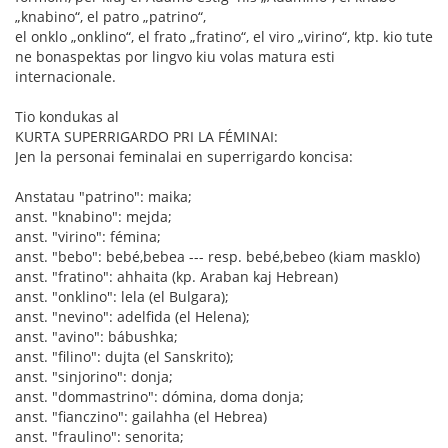
„knabino“, el patro „patrino“,
el onklo „onklino“, el frato „fratino“, el viro „virino“, ktp. kio tute
ne bonaspektas por lingvo kiu volas matura esti
internacionale.
Tio kondukas al
KURTA SUPERRIGARDO PRI LA FÉMINAI:
Jen la personai feminalai en superrigardo koncisa:
Anstatau "patrino": maika;
anst. "knabino": mejda;
anst. "virino": fémina;
anst. "bebo": bebé,bebea --- resp. bebé,bebeo (kiam masklo)
anst. "fratino": ahhaita (kp. Araban kaj Hebrean)
anst. "onklino": lela (el Bulgara);
anst. "nevino": adelfida (el Helena);
anst. "avino": bábushka;
anst. "filino": dujta (el Sanskrito);
anst. "sinjorino": donja;
anst. "dommastrino": dómina, doma donja;
anst. "fianczino": gailahha (el Hebrea)
anst. "fraulino": senorita;