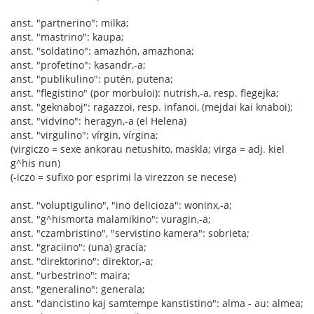
anst. "partnerino": milka;
anst. "mastrino": kaupa;
anst. "soldatino": amazhón, amazhona;
anst. "profetino": kasandr,-a;
anst. "publikulino": putén, putena;
anst. "flegistino" (por morbuloi): nutrish,-a, resp. flegejka;
anst. "geknaboj": ragazzoi, resp. infanoi, (mejdai kai knaboi);
anst. "vidvino": heragyn,-a (el Helena)
anst. "virgulino": vírgin, vírgina;
(virgiczo = sexe ankorau netushito, maskla; virga = adj. kiel
g^his nun)
(-iczo = sufixo por esprimi la virezzon se necese)
anst. "voluptigulino", "ino delicioza": woninx,-a;
anst. "g^hismorta malamikino": vuragin,-a;
anst. "czambristino", "servistino kamera": sobrieta;
anst. "graciino": (una) gracía;
anst. "direktorino": direktor,-a;
anst. "urbestrino": maira;
anst. "generalino": generala;
anst. "dancistino kaj samtempe kanstistino": alma - au: almea;