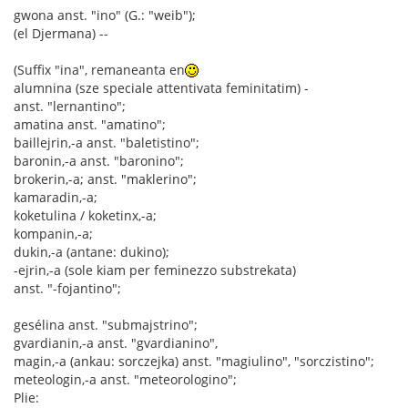
gwona anst. "ino" (G.: "weib");
(el Djermana) --
(Suffix "ina", remaneanta en
alumnina (sze speciale attentivata feminitatim) -
anst. "lernantino";
amatina anst. "amatino";
baillejrin,-a anst. "baletistino";
baronin,-a anst. "baronino";
brokerin,-a; anst. "maklerino";
kamaradin,-a;
koketulina / koketinx,-a;
kompanin,-a;
dukin,-a (antane: dukino);
-ejrin,-a (sole kiam per feminezzo substrekata)
anst. "-fojantino";
gesélina anst. "submajstrino";
gvardianin,-a anst. "gvardianino",
magin,-a (ankau: sorczejka) anst. "magiulino", "sorczistino";
meteologin,-a anst. "meteorologino";
Plie: