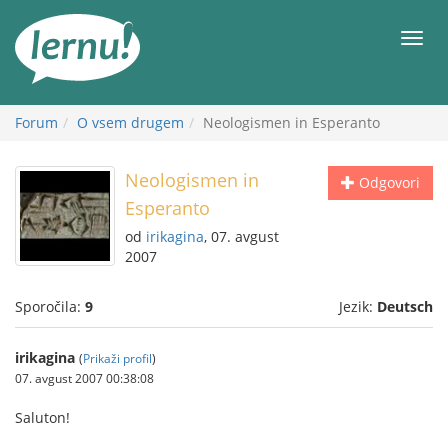
K
vsebini
Meni
Forum
O vsem drugem
Neologismen in Esperanto
Neologismen in
Odgovori
Esperanto
od
irikagina
, 07. avgust
2007
Sporočila:
9
Jezik:
Deutsch
irikagina
(
Prikaži profil
)
07. avgust 2007 00:38:08
Saluton!