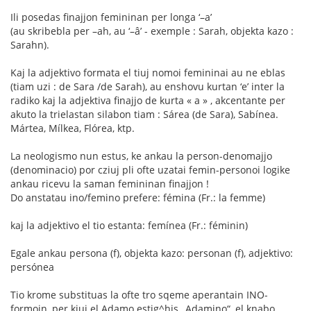
Ili posedas finajjon femininan per longa ‘–a’
(au skribebla per –ah, au ‘–â’ - exemple : Sarah, objekta kazo :
Sarahn).
Kaj la adjektivo formata el tiuj nomoi femininai au ne eblas
(tiam uzi : de Sara /de Sarah), au enshovu kurtan ‘e’ inter la
radiko kaj la adjektiva finajjo de kurta « a » , akcentante per
akuto la trielastan silabon tiam : Sárea (de Sara), Sabínea.
Mártea, Mílkea, Flórea, ktp.
La neologismo nun estus, ke ankau la person-denomajjo
(denominacio) por cziuj pli ofte uzatai femin-personoi logike
ankau ricevu la saman femininan finajjon !
Do anstatau ino/femino prefere: fémina (Fr.: la femme)
kaj la adjektivo el tio estanta: femínea (Fr.: féminin)
Egale ankau persona (f), objekta kazo: personan (f), adjektivo:
persónea
Tio krome substituas la ofte tro sqeme aperantain INO-
formoin, per kiuj el Adamo estig^his „Adamino“, el knabo