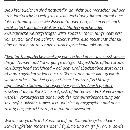
Die Akzent-Zeichen sind notwendig, da nicht alle Menschen auf der
Erde lateinische auwell griechische Vorbildung haben, zumal eine
Internationalsprache wie Esperanto oder dergleichen eher noch
nicht sofort von allen Müttern als Muttersprache oder
Zweitsprache weitergetragen wird, sondern (noch lange Zeit) erst
von Dritten und von Lehrern gelehrt wird, also meist erst einmal
eine neutrale Mittler- oder Brückensprachen-Funktion hat.
(Rein für Kompüterbearbeitung von Texten kann – bei sonst vorher
die für Namen und Satzanfänge nötigen Majuskla/Großbuchstaben
vorübergehend streichend – bei dem Grohsbuchstaben statt eines
akzent-tragenden Vokals ein Großbuchstabe ohne Akut gewählt
werden oder – (die bei gelegentlicher Lautschrifterklärung
auftretenden Silbenbetonungen (vorgesetztes Apostrof) dort
ersetzend durch Punkt) – ein Apostrof hinter dem Vokal verwendet
werden, vorausgesetzt dahs nach der Kompüterbearbeitung der
Text sofort wieder konvertiert und richtig ausgegeben und auch
richtig ausgedruckt wird, d.h. mit den Akzenten! –
Warum äöüji, alle mit Punkt drauf, im Kompütersystem keine
Schwierigkeiten machen, aber í,é,ý,ú,á,ó und c^, g^, j^, h^, s^ sowie