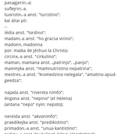
pasagjerin,-a;
suflejrin,-a,
tuoristin,-a anst. "turistino";
kai áliai pli:
--
lédia anst. "lordino";
madam,-a anst. "ho gracsa virino";
madonn, madonna
por: maika de Jéshuo la Christo;
circinx,-a anst. "cirkulino";
maman, mamana anst. „patrinjo", „panjo“;
mammjka anst. "mamnutristino nepatrina";
mestres,-a anst. "kromedzino nelegala", "amatino apud-
geedza";
najada anst. "rivereta nimfo";
éngona anst. "nepino" (el Helena)
(antana "nepo" nyin: nepoto);
nereida anst. "akvonimfo";
praedikejka anst. "predikistino";
primadon,-a anst. "unua kantistino";