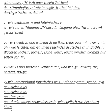
stimmloses „th“ [szh oder theeta-Zeichen]
dz - stimmhaftes „z“ wie in englisch „the“ [ð (oben
durchgestrichenes delta)]
v - wie deutsches w und lateinisches v
w - wie hu- in Tihuanaco/Mexico [in Linguna also: Tiwanacco w]
geschrieben]
qv - wie deutsch und italienisch qu [kw], siehe qvar =4 , qvarta =4.
qh - wie leichtes, am Gaumen segelndes deutsches ch in Bächlein,
Wächter, lächeln, fächeln, Eiche, weich, leicht, wirklich (kommt nur
selten vor. [j°]
x - wie ks und zwischen Selbstlauten, und wie gs : exacta, rixi,
perrexi. [ks/gz]
y - wie international fonetisches [y] = ü, siehe system. symbol, syn
ae - gleich ä [e]
eu - gleich ö [ø]
aa - langes a:
ao - dunkl. langes schwedisches å , wie englisch aw: Bernhard
Shaw