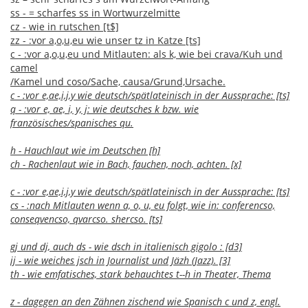
ss - = scharfes ss in Wortwurzelmitte
cz - wie in rutschen [t$]
zz - :vor a,o,u,eu wie unser tz in Katze [ts]
c - :vor a,o,u,eu und Mitlauten: als k, wie bei crava/Kuh und
camel
/Kamel und coso/Sache, causa/Grund,Ursache.
c - :vor e,ae,i,j,y wie deutsch/spätlateinisch in der Aussprache: [ts]
q - :vor e, ae, i, y, j: wie deutsches k bzw. wie
französisches/spanisches qu.
h - Hauchlaut wie im Deutschen [h]
ch - Rachenlaut wie in Bach, fauchen, noch, achten. [x]
c - :vor e,ae,i,j,y wie deutsch/spätlateinisch in der Aussprache: [ts]
cs - :nach Mitlauten wenn a, o, u, eu folgt, wie in: conferencso,
conseqvencso, qvarcso. shercso. [ts]
gj und dj, auch ds - wie dsch in italienisch gigolo : [d3]
jj - wie weiches jsch in Journalist und Jäzh (Jazz). [3]
th - wie emfatisches, stark behauchtes t--h in Theater, Thema
z - dagegen an den Zähnen zischend wie Spanisch c und z, engl.