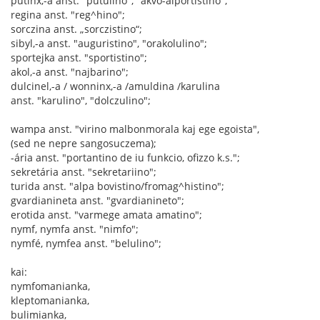
putinx,-a anst. "putulino", "akvo-alportistino";
regina anst. "reg^hino";
sorczina anst. „sorczistino“;
sibyl,-a anst. "auguristino", "orakolulino";
sportejka anst. "sportistino";
akol,-a anst. "najbarino";
dulcinel,-a / wonninx,-a /amuldina /karulina
anst. "karulino", "dolczulino";
wampa anst. "virino malbonmorala kaj ege egoista",
(sed ne nepre sangosuczema);
-ária anst. "portantino de iu funkcio, ofizzo k.s.";
sekretária anst. "sekretariino";
turida anst. "alpa bovistino/fromag^histino";
gvardianineta anst. "gvardianineto";
erotida anst. "varmege amata amatino";
nymf, nymfa anst. "nimfo";
nymfé, nymfea anst. "belulino";
kai:
nymfomanianka,
kleptomanianka,
bulimianka,