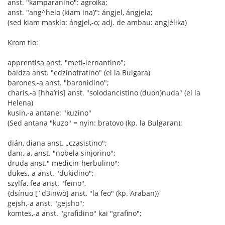
anst. "kamparanino": agroika;
anst. "ang^helo (kiam ina)": ángjel, ángjela;
(sed kiam masklo: ángjel,-o; adj. de ambau: angjélika)
Krom tio:
apprentisa anst. "meti-lernantino";
baldza anst. "edzinofratino" (el la Bulgara)
barones,-a anst. "baronidino";
charis,-a [hha’ris] anst. "solodancistino (duon)nuda" (el la
Helena)
kusin,-a antane: "kuzino"
(Sed antana "kuzo" = nyin: bratovo (kp. la Bulgaran);
dián, diana anst. „czasistino";
dam,-a, anst. "nobela sinjorino";
druda anst." medicin-herbulino";
dukes,-a anst. "dukidino";
szylfa, fea anst. "feino",
{dsínuo [´d3inwò] anst. "la feo" (kp. Araban)}
gejsh,-a anst. "gejsho";
komtes,-a anst. "grafidino" kai "grafino";