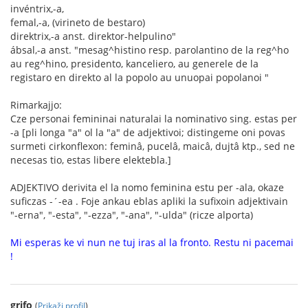
invéntrix,-a,
femal,-a, (virineto de bestaro)
direktrix,-a anst. direktor-helpulino"
ábsal,-a anst. "mesag^histino resp. parolantino de la reg^ho
au reg^hino, presidento, kanceliero, au generele de la
registaro en direkto al la popolo au unuopai popolanoi "
Rimarkajjo:
Cze personai femininai naturalai la nominativo sing. estas per
-a [pli longa "a" ol la "a" de adjektivoi; distingeme oni povas
surmeti cirkonflexon: feminâ, pucelâ, maicâ, dujtâ ktp., sed ne
necesas tio, estas libere elektebla.]
ADJEKTIVO derivita el la nomo feminina estu per -ala, okaze
suficzas -´-ea . Foje ankau eblas apliki la sufixoin adjektivain
"-erna", "-esta", "-ezza", "-ana", "-ulda" (ricze alporta)
Mi esperas ke vi nun ne tuj iras al la fronto. Restu ni pacemai
!
grifo
(
Prikaži profil
)