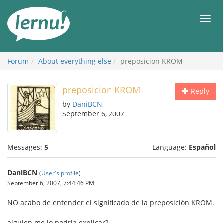
Skip
to
Men
the
content
Forum
About everything else
preposicion KROM
preposicion KROM
Reply
by
DaniBCN
,
September 6, 2007
Messages:
5
Language:
Español
DaniBCN
(
User's profile
)
September 6, 2007, 7:44:46 PM
NO acabo de entender el significado de la preposición KROM.
alguien me lo podria explicar?