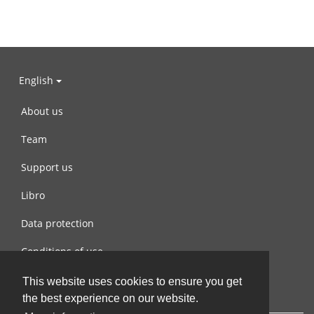
English
About us
Team
Support us
Libro
Data protection
Conditions of use
Contact us
This website uses cookies to ensure you get
the best experience on our website.