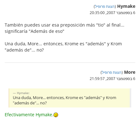
Hymake
(
הצגת פרופיל
)
6 בספטמבר 2007, 20:35:00
También puedes usar esa preposición más "tio" al final...
significaría "Además de eso"
Una duda, More... entonces, Krome es "además" y Krom
"además de"... no?
More
(
הצגת פרופיל
)
6 בספטמבר 2007, 21:59:57
Hymake:
Una duda, More... entonces, Krome es "además" y Krom
"además de"... no?
Efectivamente Hymake.