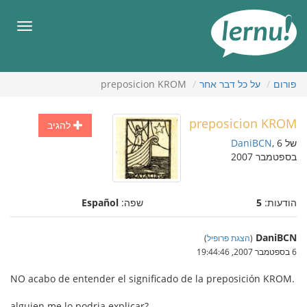
תוכן
עניינים
תפריט
פורום
על כל דבר אחר
preposicion KROM
preposicion KROM
להגיב
של
, 6
DaniBCN
בספטמבר 2007
הודעות:
5
שפה:
Español
DaniBCN
(
הצגת פרופיל
)
6 בספטמבר 2007, 19:44:46
NO acabo de entender el significado de la preposición KROM.
alguien me lo podria explicar?