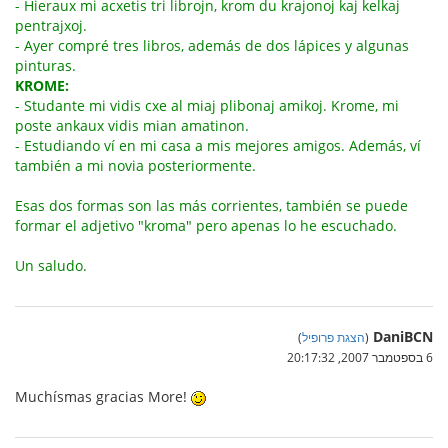
- Hieraux mi acxetis tri librojn, krom du krajonoj kaj kelkaj
pentrajxoj.
- Ayer compré tres libros, además de dos lápices y algunas
pinturas.
KROME:
- Studante mi vidis cxe al miaj plibonaj amikoj. Krome, mi
poste ankaux vidis mian amatinon.
- Estudiando ví en mi casa a mis mejores amigos. Además, ví
también a mi novia posteriormente.
Esas dos formas son las más corrientes, también se puede
formar el adjetivo "kroma" pero apenas lo he escuchado.
Un saludo.
DaniBCN
(
הצגת פרופיל
)
6 בספטמבר 2007, 20:17:32
Muchísmas gracias More!