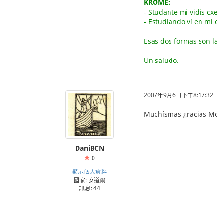
KROME:
- Studante mi vidis cx
- Estudiando ví en mi
Esas dos formas son l
Un saludo.
2007年9月6日下午8:17:32
Muchísmas gracias M
DaniBCN
0
顯示個人資料
國家: 安道爾
訊息: 44