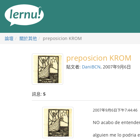
前
往
目
錄
論壇
關於其他
preposicion KROM
preposicion KROM
貼文者:
DaniBCN
, 2007年9月6日
訊息:
5
2007年9月6日下午7:44:46
NO acabo de entender 
alguien me lo podria e