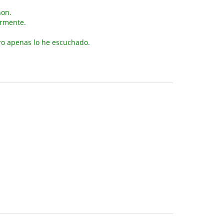
non.
ormente.
ro apenas lo he escuchado.