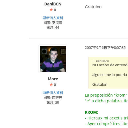
DaniBCN
Gratulon.
0
顯示個人資料
國家: 安道爾
訊息: 44
2007年9月6日下午8:07:35
DaniBCN:
NO acabo de entender
alguien me lo podria 
More
Gratulon.
0
顯示個人資料
La preposición "krom" 
國家: 西班牙
"e" a dicha palabra, t
訊息: 39
KROM:
- Hieraux mi acxetis tr
- Ayer compré tres lib