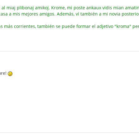
e al miaj plibonaj amikoj. Krome, mi poste ankaux vidis mian amati
 casa a mis mejores amigos. Además, ví también a mi novia posteri
as más corrientes, también se puede formar el adjetivo "kroma" pe
ore!