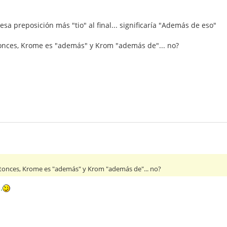
a preposición más "tio" al final... significaría "Además de eso"
onces, Krome es "además" y Krom "además de"... no?
tonces, Krome es "además" y Krom "además de"... no?
.