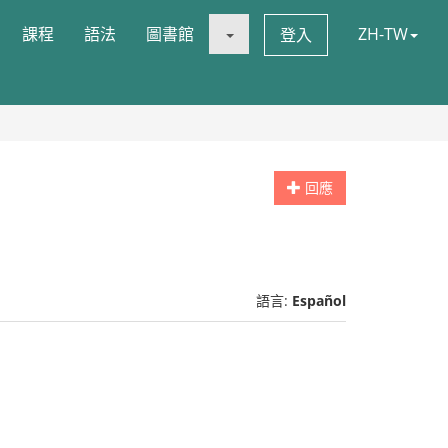
課程
語法
圖書館
ZH-TW
登入
回應
語言:
Español