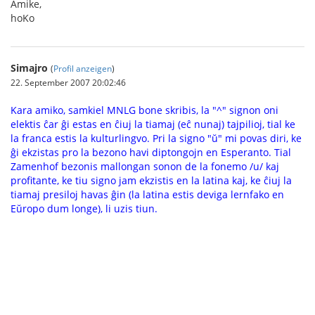
Amike,
hoKo
Simajro
(
Profil anzeigen
)
22. September 2007 20:02:46
Kara amiko, samkiel MNLG bone skribis, la "^" signon oni
elektis ĉar ĝi estas en ĉiuj la tiamaj (eĉ nunaj) tajpilioj, tial ke
la franca estis la kulturlingvo. Pri la signo "ŭ" mi povas diri, ke
ĝi ekzistas pro la bezono havi diptongojn en Esperanto. Tial
Zamenhof bezonis mallongan sonon de la fonemo /u/ kaj
profitante, ke tiu signo jam ekzistis en la latina kaj, ke ĉiuj la
tiamaj presiloj havas ĝin (la latina estis deviga lernfako en
Eŭropo dum longe), li uzis tiun.