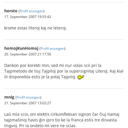
horsto
(
Profil anzeigen
)
17. September 2007 19:55:42
krome estas literoj kaj ne leteroj.
homojKunHomoj
(
Profil anzeigen
)
20. September 2007 21:17:56
Dankon por korekti min, sed mi nur volas scii pri la
Tajpmetodo de tiuj Tajpiloj por la supersignitaj Literoj. Kaj kial
ili disponebla estis je la polaj Tajpiloj.
mnlg
(
Profil anzeigen
)
21. September 2007 13:02:27
Laŭ mia scio, oni elektis cirkumfleksan signon ĉar ĉiuj tiamaj
tajpmaŝinoj havis ĝin (pro tio ke la franca estis tre disvasta
lingvo). Pri la ondeto mi vere ne scias.