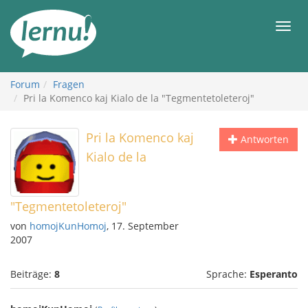
Zum
Inhalt
Men
Forum
Fragen
Pri la Komenco kaj Kialo de la "Tegmentetoleteroj"
Pri la Komenco kaj
Antworten
Kialo de la
"Tegmentetoleteroj"
von
homojKunHomoj
, 17. September
2007
Beiträge:
8
Sprache:
Esperanto