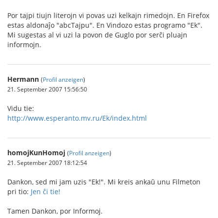
Por tajpi tiujn literojn vi povas uzi kelkajn rimedojn. En Firefox
estas aldonaĵo "abcTajpu". En Vindozo estas programo "Ek".
Mi sugestas al vi uzi la povon de Guglo por serĉi pluajn
informojn.
Hermann
(
Profil anzeigen
)
21. September 2007 15:56:50
Vidu tie:
http://www.esperanto.mv.ru/Ek/index.html
homojKunHomoj
(
Profil anzeigen
)
21. September 2007 18:12:54
Dankon, sed mi jam uzis "Ek!". Mi kreis ankaŭ unu Filmeton
pri tio:
Jen ĉi tie!
Tamen Dankon, por Informoj.