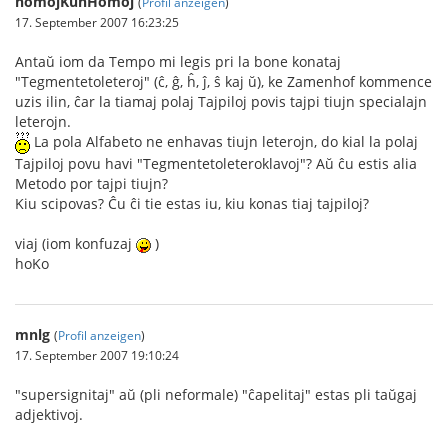
homojKunHomoj
(
Profil anzeigen
)
17. September 2007 16:23:25
Antaŭ iom da Tempo mi legis pri la bone konataj
"Tegmentetoleteroj" (ĉ, ĝ, ĥ, ĵ, ŝ kaj ŭ), ke Zamenhof kommence
uzis ilin, ĉar la tiamaj polaj Tajpiloj povis tajpi tiujn specialajn
leterojn.
La pola Alfabeto ne enhavas tiujn leterojn, do kial la polaj
Tajpiloj povu havi "Tegmentetoleteroklavoj"? Aŭ ĉu estis alia
Metodo por tajpi tiujn?
Kiu scipovas? Ĉu ĉi tie estas iu, kiu konas tiaj tajpiloj?
viaj (iom konfuzaj
)
hoKo
mnlg
(
Profil anzeigen
)
17. September 2007 19:10:24
"supersignitaj" aŭ (pli neformale) "ĉapelitaj" estas pli taŭgaj
adjektivoj.