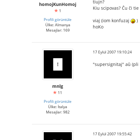
tiujn?
homojKunHomoj
Kiu scipovas? Ĉu ĉi tie 
1
Profili görüntüle
viaj (iom konfuzaj
)
Ülke: Almanya
hoKo
Mesajlar: 169
17 Eylül 2007 19:10:24
"supersignitaj" aŭ (pli
mnlg
11
Profili görüntüle
Ülke: İtalya
Mesajlar: 982
17 Eylül 2007 19:55:42