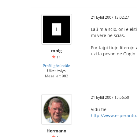
21 Eylül 2007 13:02:27
Laŭ mia scio, oni elekt
mi vere ne scias.
Por tajpi tiujn literoj
mnlg
uzi la povon de Guglo 
11
Profili görüntüle
Ülke: İtalya
Mesajlar: 982
21 Eylül 2007 15:56:50
Vidu tie:
http://www.esperanto.
Hermann