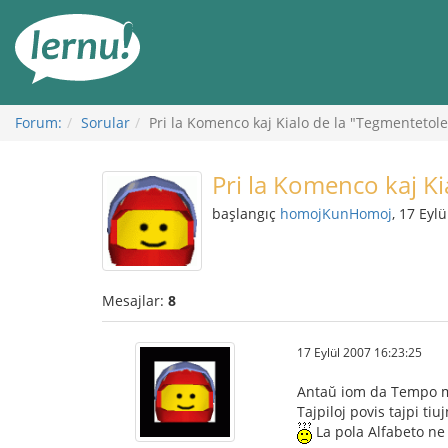
İçerik
Görüntüleme
Forum:
Sorular
Pri la Komenco kaj Kialo de la "Tegmentetole
Pri la Komenco kaj Ki
başlangıç
homojKunHomoj
, 17 Eyl
Mesajlar:
8
17 Eylül 2007 16:23:25
Antaŭ iom da Tempo mi l
Tajpiloj povis tajpi tiu
La pola Alfabeto ne 