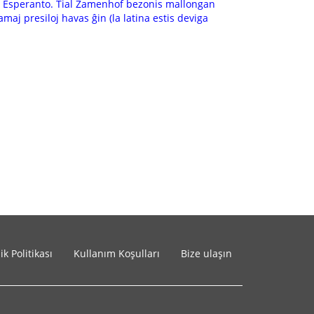
n en Esperanto. Tial Zamenhof bezonis mallongan
iamaj presiloj havas ĝin (la latina estis deviga
lik Politikası
Kullanım Koşulları
Bize ulaşın