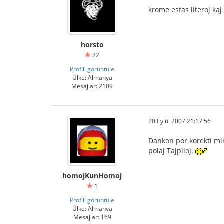
krome estas literoj kaj 
horsto
22
Profili görüntüle
Ülke: Almanya
Mesajlar: 2109
20 Eylül 2007 21:17:56
Dankon por korekti min,
polaj Tajpiloj.
homojKunHomoj
1
Profili görüntüle
Ülke: Almanya
Mesajlar: 169