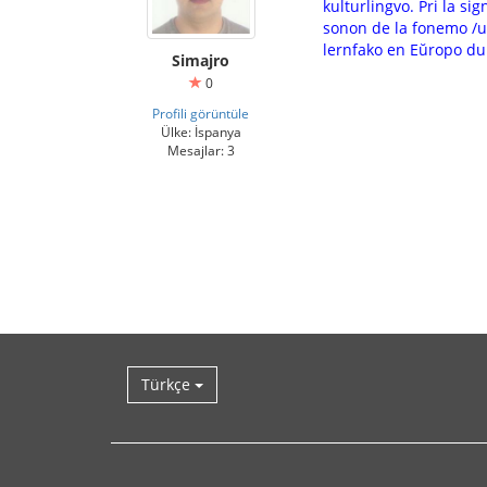
kulturlingvo. Pri la s
sonon de la fonemo /u/ k
lernfako en Eŭropo dum
Simajro
0
Profili görüntüle
Ülke: İspanya
Mesajlar: 3
Türkçe