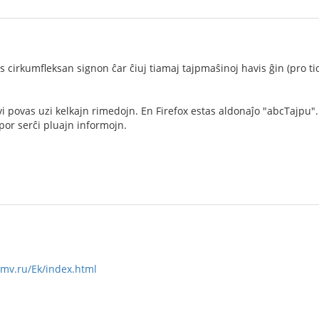
is cirkumfleksan signon ĉar ĉiuj tiamaj tajpmaŝinoj havis ĝin (pro tio 
n vi povas uzi kelkajn rimedojn. En Firefox estas aldonaĵo "abcTajpu
por serĉi pluajn informojn.
mv.ru/Ek/index.html