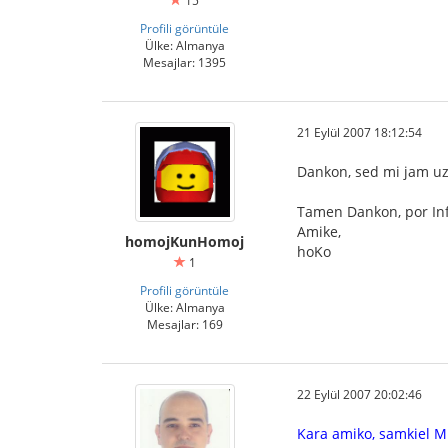
15
Profili görüntüle
Ülke: Almanya
Mesajlar: 1395
21 Eylül 2007 18:12:54
Dankon, sed mi jam uzi
Tamen Dankon, por In
Amike,
homojKunHomoj
hoKo
1
Profili görüntüle
Ülke: Almanya
Mesajlar: 169
22 Eylül 2007 20:02:46
Kara amiko, samkiel MNLG