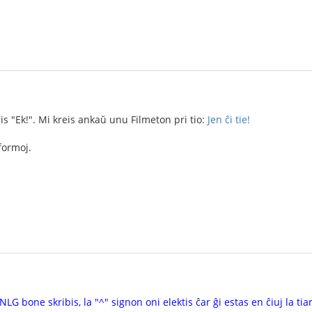
s "Ek!". Mi kreis ankaŭ unu Filmeton pri tio:
Jen ĉi tie!
formoj.
 bone skribis, la "^" signon oni elektis ĉar ĝi estas en ĉiuj la tiamaj