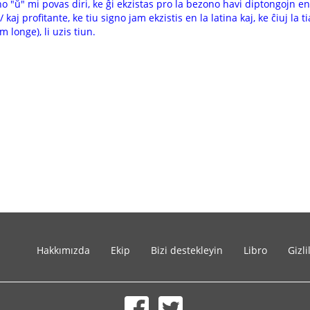
igno "ŭ" mi povas diri, ke ĝi ekzistas pro la bezono havi diptongoj
aj profitante, ke tiu signo jam ekzistis en la latina kaj, ke ĉiuj la t
 longe), li uzis tiun.
Hakkımızda
Ekip
Bizi destekleyin
Libro
Gizli