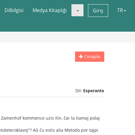
Dilbilgisi
Medya Kitaplığı
TR
Giriş
Cevapla
Dil:
Esperanto
ke Zamenhof kommence uzis ilin, ĉar la tiamaj polaj
toleteroklavoj"? Aŭ ĉu estis alia Metodo por tajpi