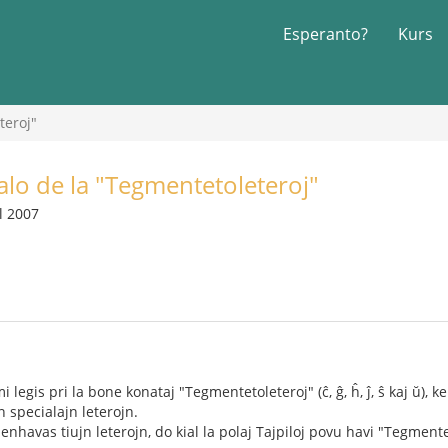
Esperanto?
Kurs
teroj"
alo de la "Tegmentetoleteroj"
ül 2007
egis pri la bone konataj "Tegmentetoleteroj" (ĉ, ĝ, ĥ, ĵ, ŝ kaj ŭ), 
jn specialajn leterojn.
enhavas tiujn leterojn, do kial la polaj Tajpiloj povu havi "Tegmente