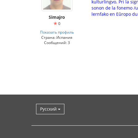
kulturlingvo. Pri la s
sonon de la fonemo /u/ k
lernfako en Eŭropo dum
Simajro
0
Показать профиль
Страна: Испания
Сообщений: 3
Русский