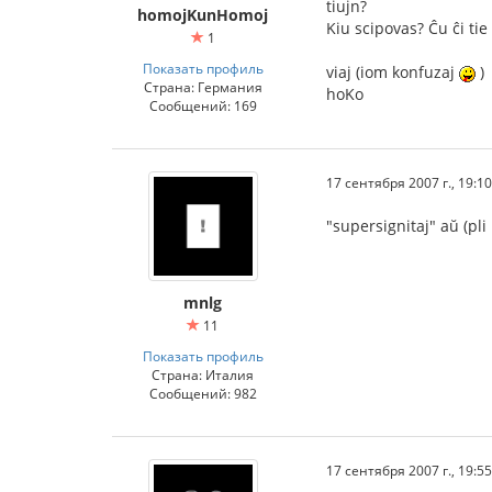
tiujn?
homojKunHomoj
Kiu scipovas? Ĉu ĉi tie 
1
Показать профиль
viaj (iom konfuzaj
)
Страна: Германия
hoKo
Сообщений: 169
17 сентября 2007 г., 19:10
"supersignitaj" aŭ (pli
mnlg
11
Показать профиль
Страна: Италия
Сообщений: 982
17 сентября 2007 г., 19:55