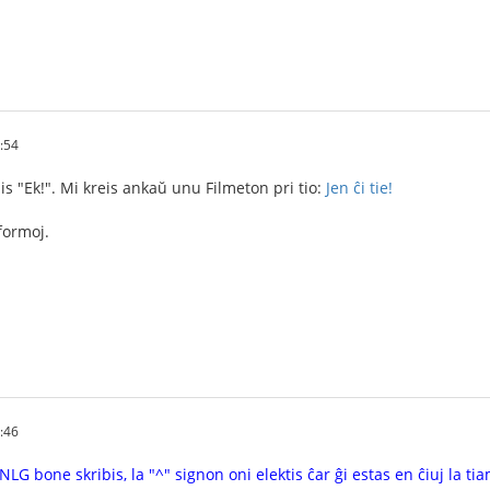
:54
s "Ek!". Mi kreis ankaŭ unu Filmeton pri tio:
Jen ĉi tie!
formoj.
:46
 bone skribis, la "^" signon oni elektis ĉar ĝi estas en ĉiuj la tiamaj