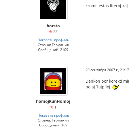
krome estas literoj kaj 
horsto
22
Показать профиль
Страна: Германия
Сообщений: 2109
20 сентября 2007 г., 21:17
Dankon por korekti min,
polaj Tajpiloj.
homojKunHomoj
1
Показать профиль
Страна: Германия
Сообщений: 169