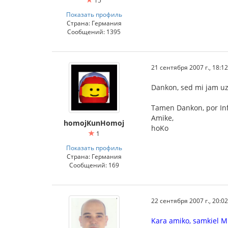
15
Показать профиль
Страна: Германия
Сообщений: 1395
21 сентября 2007 г., 18:12
Dankon, sed mi jam uzi
Tamen Dankon, por In
Amike,
homojKunHomoj
hoKo
1
Показать профиль
Страна: Германия
Сообщений: 169
22 сентября 2007 г., 20:02
Kara amiko, samkiel MNLG