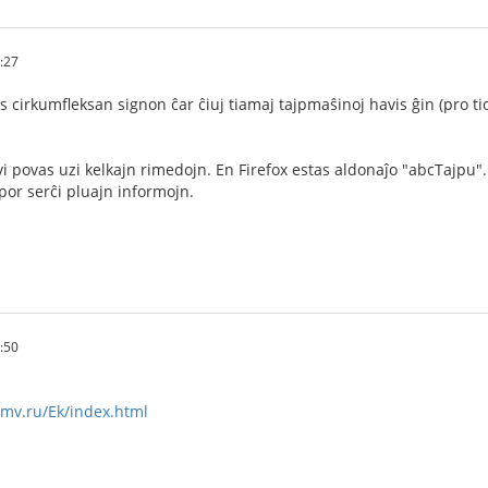
:27
is cirkumfleksan signon ĉar ĉiuj tiamaj tajpmaŝinoj havis ĝin (pro tio 
n vi povas uzi kelkajn rimedojn. En Firefox estas aldonaĵo "abcTajpu
por serĉi pluajn informojn.
:50
mv.ru/Ek/index.html