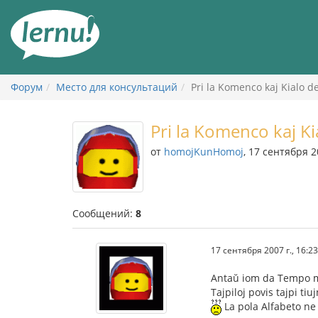
К
содержанию
Форум
Место для консультаций
Pri la Komenco kaj Kialo d
Pri la Komenco kaj Ki
от
homojKunHomoj
, 17 сентября 2
Сообщений:
8
17 сентября 2007 г., 16:23
Antaŭ iom da Tempo mi l
Tajpiloj povis tajpi tiu
La pola Alfabeto ne 