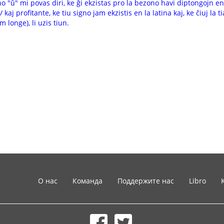
igno "ŭ" mi povas diri, ke ĝi ekzistas pro la bezono havi diptongoj
aj profitante, ke tiu signo jam ekzistis en la latina kaj, ke ĉiuj la t
 longe), li uzis tiun.
О нас
Команда
Поддержите нас
Libro