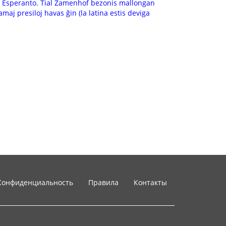
n en Esperanto. Tial Zamenhof bezonis mallongan
iamaj presiloj havas ĝin (la latina estis deviga
Конфиденциальность
Правила
Контакты