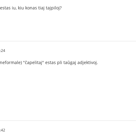
estas iu, kiu konas tiaj tajpiloj?
:24
 neformale) "ĉapelitaj" estas pli taŭgaj adjektivoj.
:42