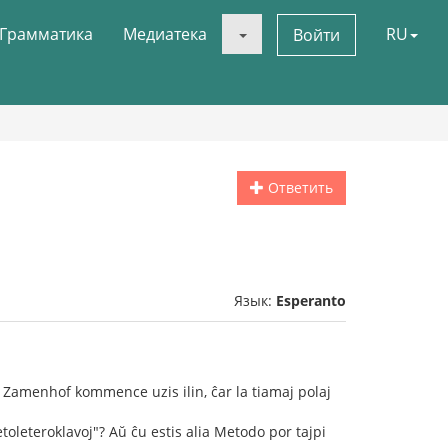
Грамматика
Медиатека
RU
Войти
Ответить
Язык:
Esperanto
ke Zamenhof kommence uzis ilin, ĉar la tiamaj polaj
toleteroklavoj"? Aŭ ĉu estis alia Metodo por tajpi