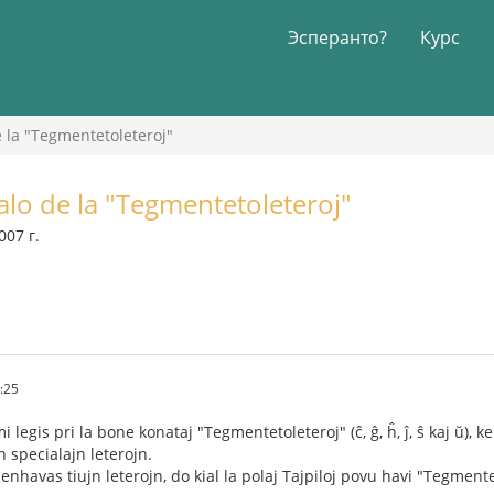
Эсперанто?
Курс
e la "Tegmentetoleteroj"
alo de la "Tegmentetoleteroj"
007 г.
:25
egis pri la bone konataj "Tegmentetoleteroj" (ĉ, ĝ, ĥ, ĵ, ŝ kaj ŭ), 
jn specialajn leterojn.
enhavas tiujn leterojn, do kial la polaj Tajpiloj povu havi "Tegmente