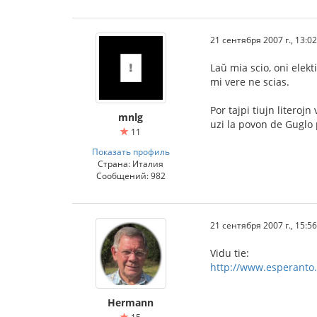
21 сентября 2007 г., 13:02
Laŭ mia scio, oni elekt
mi vere ne scias.
Por tajpi tiujn literoj
mnlg
uzi la povon de Guglo 
11
Показать профиль
Страна: Италия
Сообщений: 982
21 сентября 2007 г., 15:56
Vidu tie:
http://www.esperanto.
Hermann