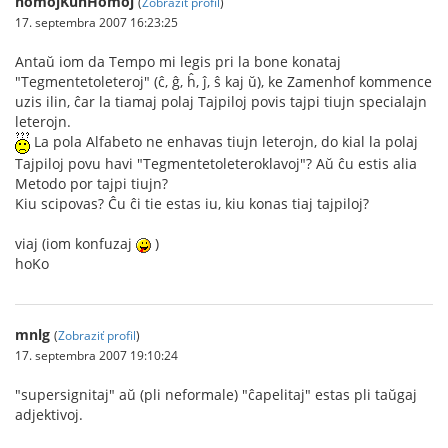
homojKunHomoj
(
Zobraziť profil
)
17. septembra 2007 16:23:25
Antaŭ iom da Tempo mi legis pri la bone konataj
"Tegmentetoleteroj" (ĉ, ĝ, ĥ, ĵ, ŝ kaj ŭ), ke Zamenhof kommence
uzis ilin, ĉar la tiamaj polaj Tajpiloj povis tajpi tiujn specialajn
leterojn.
La pola Alfabeto ne enhavas tiujn leterojn, do kial la polaj
Tajpiloj povu havi "Tegmentetoleteroklavoj"? Aŭ ĉu estis alia
Metodo por tajpi tiujn?
Kiu scipovas? Ĉu ĉi tie estas iu, kiu konas tiaj tajpiloj?
viaj (iom konfuzaj
)
hoKo
mnlg
(
Zobraziť profil
)
17. septembra 2007 19:10:24
"supersignitaj" aŭ (pli neformale) "ĉapelitaj" estas pli taŭgaj
adjektivoj.