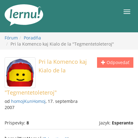
Späť
na
Men
obsah
Fórum
Poradňa
Pri la Komenco kaj Kialo de la "Tegmentetoleteroj"
Pri la Komenco kaj
Odpovedať
Kialo de la
"Tegmentetoleteroj"
od
homojKunHomoj
, 17. septembra
2007
Príspevky:
8
Jazyk:
Esperanto