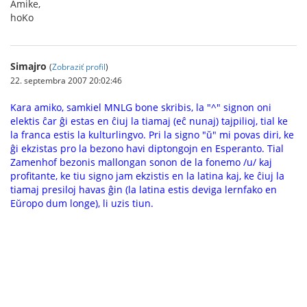
Amike,
hoKo
Simajro
(
Zobraziť profil
)
22. septembra 2007 20:02:46
Kara amiko, samkiel MNLG bone skribis, la "^" signon oni
elektis ĉar ĝi estas en ĉiuj la tiamaj (eĉ nunaj) tajpilioj, tial ke
la franca estis la kulturlingvo. Pri la signo "ŭ" mi povas diri, ke
ĝi ekzistas pro la bezono havi diptongojn en Esperanto. Tial
Zamenhof bezonis mallongan sonon de la fonemo /u/ kaj
profitante, ke tiu signo jam ekzistis en la latina kaj, ke ĉiuj la
tiamaj presiloj havas ĝin (la latina estis deviga lernfako en
Eŭropo dum longe), li uzis tiun.