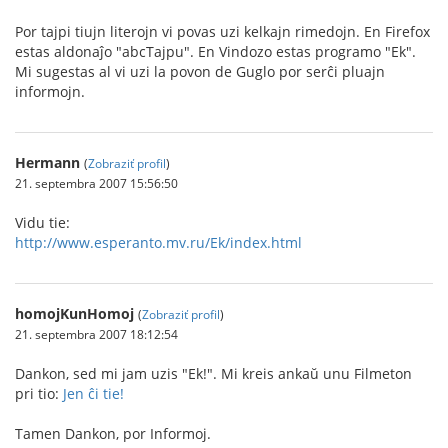
Por tajpi tiujn literojn vi povas uzi kelkajn rimedojn. En Firefox
estas aldonaĵo "abcTajpu". En Vindozo estas programo "Ek".
Mi sugestas al vi uzi la povon de Guglo por serĉi pluajn
informojn.
Hermann
(
Zobraziť profil
)
21. septembra 2007 15:56:50
Vidu tie:
http://www.esperanto.mv.ru/Ek/index.html
homojKunHomoj
(
Zobraziť profil
)
21. septembra 2007 18:12:54
Dankon, sed mi jam uzis "Ek!". Mi kreis ankaŭ unu Filmeton
pri tio:
Jen ĉi tie!
Tamen Dankon, por Informoj.