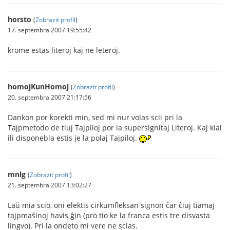
horsto
(
Zobraziť profil
)
17. septembra 2007 19:55:42
krome estas literoj kaj ne leteroj.
homojKunHomoj
(
Zobraziť profil
)
20. septembra 2007 21:17:56
Dankon por korekti min, sed mi nur volas scii pri la
Tajpmetodo de tiuj Tajpiloj por la supersignitaj Literoj. Kaj kial
ili disponebla estis je la polaj Tajpiloj.
mnlg
(
Zobraziť profil
)
21. septembra 2007 13:02:27
Laŭ mia scio, oni elektis cirkumfleksan signon ĉar ĉiuj tiamaj
tajpmaŝinoj havis ĝin (pro tio ke la franca estis tre disvasta
lingvo). Pri la ondeto mi vere ne scias.