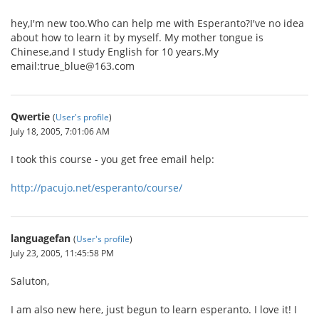
hey,I'm new too.Who can help me with Esperanto?I've no idea
about how to learn it by myself. My mother tongue is
Chinese,and I study English for 10 years.My
email:true_blue@163.com
Qwertie
(
User's profile
)
July 18, 2005, 7:01:06 AM
I took this course - you get free email help:
http://pacujo.net/esperanto/course/
languagefan
(
User's profile
)
July 23, 2005, 11:45:58 PM
Saluton,
I am also new here, just begun to learn esperanto. I love it! I