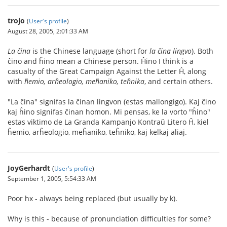
trojo
(
User's profile
)
August 28, 2005, 2:01:33 AM
La ĉina
is the Chinese language (short for
la ĉina lingvo
). Both
ĉino and ĥino mean a Chinese person. Ĥino I think is a
casualty of the Great Campaign Against the Letter Ĥ, along
with
ĥemio, arĥeologio, meĥaniko, teĥnika
, and certain others.
"La ĉina" signifas la ĉinan lingvon (estas mallongigo). Kaj ĉino
kaj ĥino signifas ĉinan homon. Mi pensas, ke la vorto "ĥino"
estas viktimo de La Granda Kampanjo Kontraŭ Litero Ĥ, kiel
ĥemio, arĥeologio, meĥaniko, teĥniko, kaj kelkaj aliaj.
JoyGerhardt
(
User's profile
)
September 1, 2005, 5:54:33 AM
Poor hx - always being replaced (but usually by k).
Why is this - because of pronunciation difficulties for some?