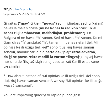
trojo
(
User's profile
)
September 5, 2005, 1:01:54 AM
Ĝi rajtas
("may" ĉi tie = "povus")
soni ridindan, sed iu (kaj mi)
havas la mala
n
ficasa
(mi ne konas la radikon "cas"...kiel
sonas tiuj: embarason, malfacilaĵon, problemon?)
. En
Bulgara ni ne havas "h" sonon. Sed ni havas "ĥ" sonon. Do mi
ĉiam diras "ĥ" anstataŭ "h"
,
tamen mi penas nefari tiel. Mi
opin
i
as
ke
ili uz
iĝ
u tiel, kiel* sonoj tiu
j
, kiu
j
havas sama
n
senco
n,
malnur ĉar la plej
parto de ("plej" estas adverbo,
do ĝi ne povas rekte modifi la vorton "lingvoj")
lingvoj havas
nur unu de
(tiuj aŭ tiaj)
sonoj
_,
sed ankaŭ ĉar ili estas sone
tre simila
j
.
* How about instead of "Mi opinias ke ili uziĝu tiel, kiel sonoj
tiuj, kiuj havas saman sencon", we say "Mi opinias, ke ili uziĝu
kvazaŭ samsonaj".
You are improving quickly! Vi rapide pliboniĝas!