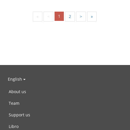
1
«
<
2
>
»
English
About us
Team
Support us
Libro