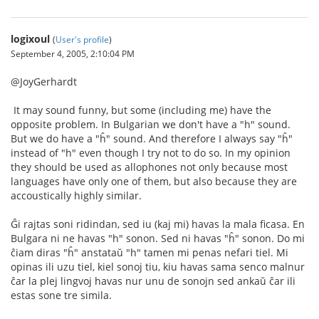
logixoul
(
User's profile
)
September 4, 2005, 2:10:04 PM
@JoyGerhardt
It may sound funny, but some (including me) have the
opposite problem. In Bulgarian we don't have a "h" sound.
But we do have a "ĥ" sound. And therefore I always say "ĥ"
instead of "h" even though I try not to do so. In my opinion
they should be used as allophones not only because most
languages have only one of them, but also because they are
accoustically highly similar.
Ĝi rajtas soni ridindan, sed iu (kaj mi) havas la mala ficasa. En
Bulgara ni ne havas "h" sonon. Sed ni havas "ĥ" sonon. Do mi
ĉiam diras "ĥ" anstataŭ "h" tamen mi penas nefari tiel. Mi
opinas ili uzu tiel, kiel sonoj tiu, kiu havas sama senco malnur
ĉar la plej lingvoj havas nur unu de sonojn sed ankaŭ ĉar ili
estas sone tre simila.