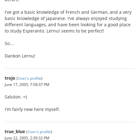
I've got a basic knowledge of French and German, and a very
basic knowledge of Japanese. I've always enjoyed studying
different languages, and have been looking for a good place
to study Esperanto. Lernu! seems to be perfect!
So...
Dankon Lernu!
trojo
(
User's profile
)
June 17, 2005, 7:58:37 PM
Saluton. =)
I'm fairly new here myself.
true_blue
(
User's profile
)
June 22, 2005, 2:39:32 PM