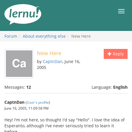
Skip
to
Men
the
content
Forum
About everything else
New Here
New Here
Reply
by
CaptnDan
, June 16,
2005
Messages:
12
Language:
English
CaptnDan
(
User's profile
)
June 16, 2005, 11:09:58 PM
Hey! I'm not here, so thought I'd say "Hello". I love the idea of
Esperanto, although I've never seriously tried to learn it
before.