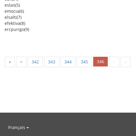
estas(5)
emocia(6)
elsalti(7)
efektiva(8)
ercpurigo(9)
346
«
<
342
343
344
345
>
»
Français