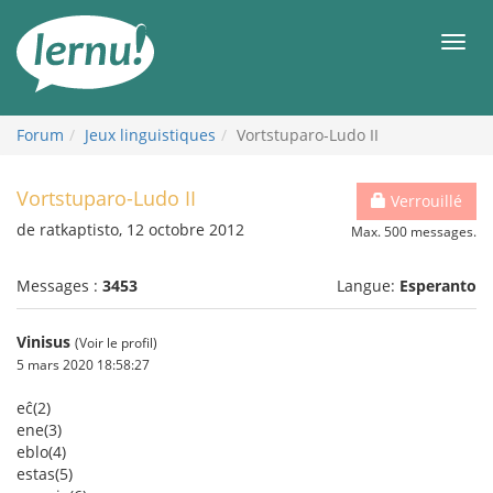
Aller
au
Men
contenu
Forum
Jeux linguistiques
Vortstuparo-Ludo II
Vortstuparo-Ludo II
Verrouillé
de ratkaptisto, 12 octobre 2012
Max. 500 messages.
Messages :
3453
Langue:
Esperanto
Vinisus
(Voir le profil)
5 mars 2020 18:58:27
eĉ(2)
ene(3)
eblo(4)
estas(5)